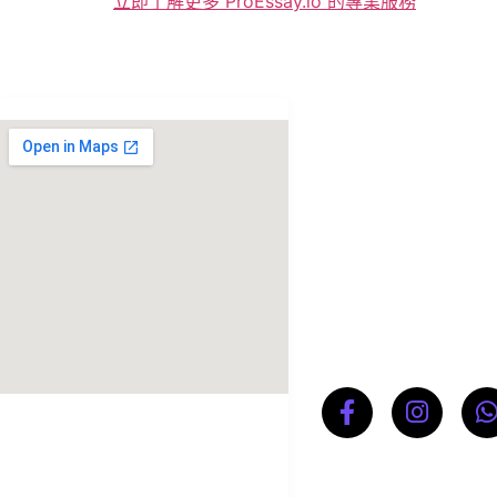
立即了解更多 ProEssay.io 的專業服務
聯絡我們
4/F, China Insur
Bldg., 48 Camer
Road, Tsim Sha 
Kowloon
hkproessay
Proessay
proessay@outloo