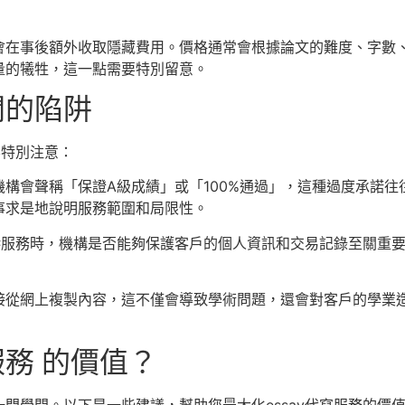
會在事後額外收取隱藏費用。價格通常會根據論文的難度、字數
量的犧牲，這一點需要特別留意。
開的陷阱
要特別注意：
機構會聲稱「保證A級成績」或「100%通過」，這種過度承諾
事求是地說明服務範圍和局限性。
香港服務時，機構是否能夠保護客戶的個人資訊和交易記錄至關重
接從網上複製內容，這不僅會導致學術問題，還會對客戶的學業
服務 的價值？
門學問。以下是一些建議，幫助您最大化essay代寫服務的價