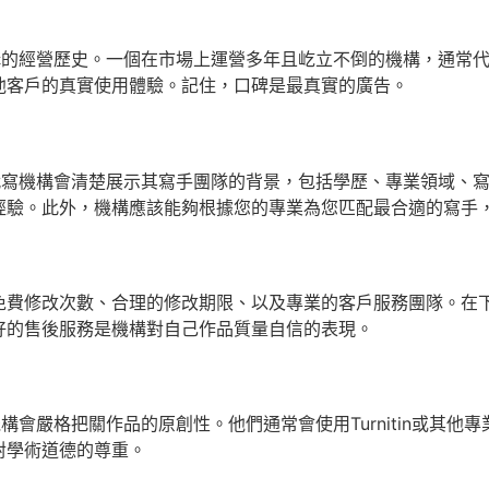
機構的經營歷史。一個在市場上運營多年且屹立不倒的機構，通常
他客戶的真實使用體驗。記住，口碑是最真實的廣告。
y代寫機構會清楚展示其寫手團隊的背景，包括學歷、專業領域、
經驗。此外，機構應該能夠根據您的專業為您匹配最合適的寫手
免費修改次數、合理的修改期限、以及專業的客戶服務團隊。在
好的售後服務是機構對自己作品質量自信的表現。
機構會嚴格把關作品的原創性。他們通常會使用Turnitin或其
對學術道德的尊重。