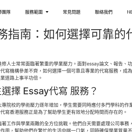
師團隊
服務範圍
常見問題
聯絡我們
N
寫 服務指南：如何選擇可靠
修人士常常面臨著繁重的學業壓力。面對essay論文、報告、
上的代寫機構參差不齊，如何選擇一個可靠且專業的代寫服務，成
學業道路上事半功倍。
擇 Essay代寫 服務？
大專院校的學術壓力逐年增加，學生需要同時應付多門學科的作
ay代寫香港服務正是為了幫助學生更有效地分配時間而存在的。
臨著工作與學業兩難的全方位挑戰。他們白天需要處理公司事務
揮其作用，幫助他們在繁忙的生活中喘一口氣，同時確保學業質量