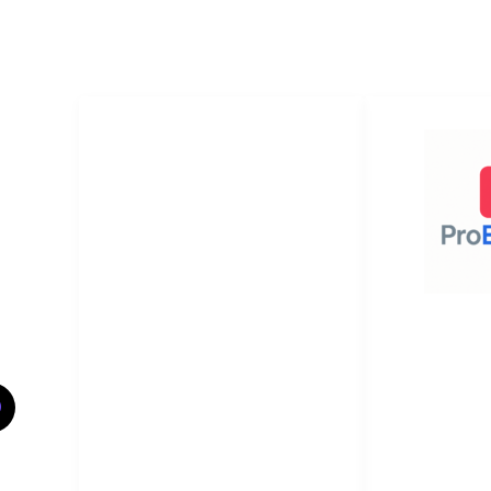
瀏覽
ance
首頁
on
導師團隊
Tsui,
服務範圍
常見問題
香港專業論文
聯絡我們
輔助中心致力
k.com
質的學術諮詢
NEWS
成立多年，憑
已為過萬位留
Terms
導，且贏得不
庸置疑!