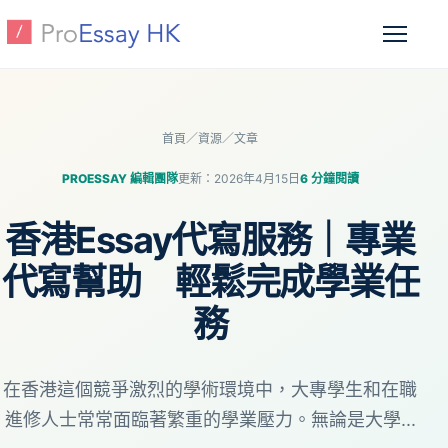
跳至主要內容
開啟選
首頁
／
資源
／
文章
PROESSAY 編輯團隊
更新：2026年4月15日
6 分鐘閱讀
香港Essay代寫服務｜專業
代寫幫助 輕鬆完成學業任
務
在香港這個競爭激烈的學術環境中，大專學生和在職
進修人士常常面臨著繁重的學業壓力。無論是大學...