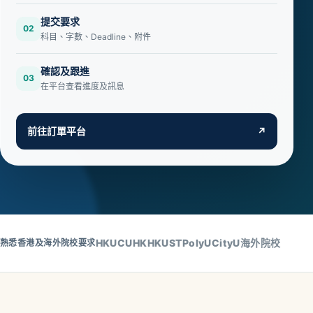
提交要求
02
科目、字數、Deadline、附件
確認及跟進
03
在平台查看進度及訊息
前往訂單平台
↗
HKU
CUHK
HKUST
PolyU
CityU
海外院校
熟悉香港及海外院校要求