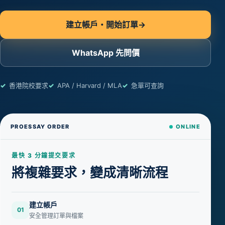
建立帳戶・開始訂單
→
WhatsApp 先問價
香港院校要求
APA / Harvard / MLA
急單可查詢
PROESSAY ORDER
ONLINE
最快 3 分鐘提交要求
將複雜要求，變成清晰流程
建立帳戶
01
安全管理訂單與檔案