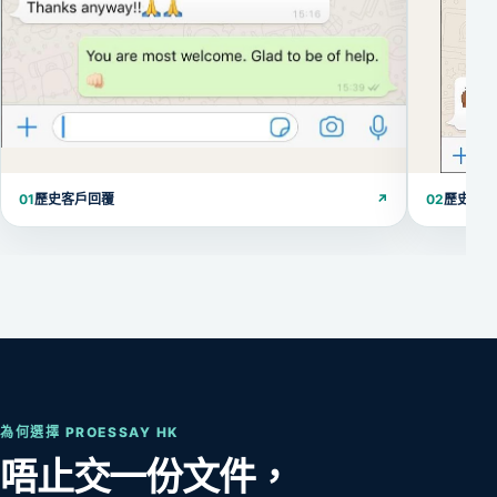
01
歷史客戶回覆
↗
02
歷史客
為何選擇 PROESSAY HK
唔止交一份文件，