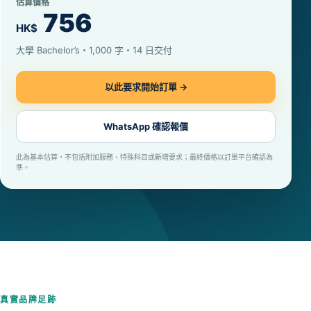
估算價格
756
HK$
大學 Bachelor’s・1,000 字・14 日交付
以此要求開始訂單 →
WhatsApp 確認報價
此為基本估算，不包括附加服務、特殊科目或新增要求；最終價格以訂單平台確認為
準。
真實品牌足跡