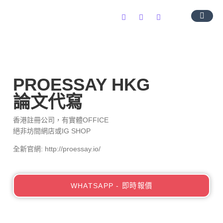
導師團隊
服務範圍
常見問題
聯絡我們
PROESSAY HKG
論文代寫
香港註冊公司，有實體OFFICE
絕非坊間網店或IG SHOP
全新官網: http://proessay.io/
WHATSAPP - 即時報價