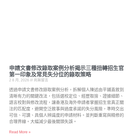
申請文書修改錄取案例分析揭示三種扭轉招生官
第一印象及常見失分位的錄取策略
2 8 月, 2026
尚無留言
透過申請文書修改錄取案例分析，拆解個人陳述由平鋪直敘到
清晰有力的關鍵改法，包括選校定位、經歷取捨、證據細節、
語言校對與修改流程，讓香港及海外申請者掌握招生官真正關
注的匹配度，避開空泛敘事與過度承諾的失分風險，準時交出
可信、可讀、具個人辨識度的申請材料。並判斷重寫與精修的
合理界線。大幅減少最後關頭失誤。
Read More »