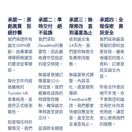
承諾一：原
承諾二：準
承諾三：無
承諾四：全
創高質 拒
時交付 絕
限修改 直
程保密 資
絕抄襲
不延誤
到滿意為止
訊安全
我們保證所有
我們深知
收到論文後
我們採用最高
論文100%原
Deadline的重
14天內，我
等級的資料加
創，由專業碩
要性，因此嚴
們提供無限次
密技術，嚴格
博導師根據您
格遵守您指定
免費修改服
保護您的個人
的要求從零撰
的提交時間。
務。
資料、訂單資
寫。
訊及論文內
無論是普通訂
無論是格式調
容。
每份文件均經
單還是12小
整、內容深
過嚴格的
時加急，我們
化、還是按照
所有合作資訊
Turnitin UK
都擁有成熟的
導師
絕不外洩，亦
查重檢測，並
時間管控機
Feedback修
不會將您的論
提供正式檢測
制，確保論文
改，我們都會
文用於任何其
報告。
準時甚至提前
快速回應並完
他用途，讓您
交付。
善，直至您完
安心使用我們
如發現任何抄
全滿意為止。
的服務。
襲情況，我們
延誤即全額退