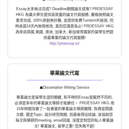
Essay太多無法完成? Deadline期間論文成堆? PROESSAY
HKG 為廣大學生提供高質量的論文代寫服務, 嚴格按照論文
要求完成, 100%原創無抄襲, 並提供免費TurnitinUK檢測, 同
時承諾14天內無限修改, 直到您滿意為止! PROESSAY HKG
為來自英國,美國, 澳洲, 加拿大, 新加坡等國家的留學生們提
供最專業的論文代寫服務!
http://proessay.io/
畢業論文代寫
◼︎
Dissertation Writing Service
畢業論文是留學生涯的關鍵, 和平時的Essay是截然不同的,
必須是多年的畢業論文導師才能勝任。 PROESSAY HKG 用
15年時間培養了一批專業的畢業論文導師團隊, 負責從閱讀
文獻, 選定Topic, 設計研究問題, 到最後得出結論, 並協助您
每次與導師的meeting, email回復, 深度定制您的私人畢業論
文! 畢業論文, 留學之重! 您失敗不起!