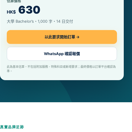
估算價格
630
HK$
大學 Bachelor’s・1,000 字・14 日交付
以此要求開始訂單 →
WhatsApp 確認報價
此為基本估算，不包括附加服務、特殊科目或新增要求；最終價格以訂單平台確認為
準。
真實品牌足跡