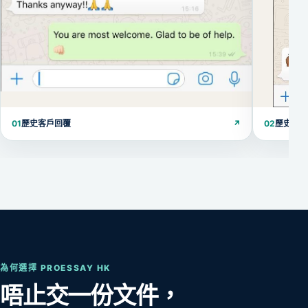
01
歷史客戶回覆
↗
02
歷史客
為何選擇 PROESSAY HK
唔止交一份文件，