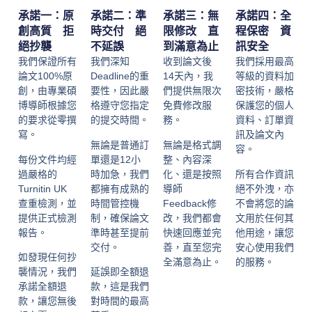
承諾一：原
承諾二：準
承諾三：無
承諾四：全
創高質 拒
時交付 絕
限修改 直
程保密 資
絕抄襲
不延誤
到滿意為止
訊安全
我們保證所有
我們深知
收到論文後
我們採用最高
論文100%原
Deadline的重
14天內，我
等級的資料加
創，由專業碩
要性，因此嚴
們提供無限次
密技術，嚴格
博導師根據您
格遵守您指定
免費修改服
保護您的個人
的要求從零撰
的提交時間。
務。
資料、訂單資
寫。
訊及論文內
無論是普通訂
無論是格式調
容。
每份文件均經
單還是12小
整、內容深
過嚴格的
時加急，我們
化、還是按照
所有合作資訊
Turnitin UK
都擁有成熟的
導師
絕不外洩，亦
查重檢測，並
時間管控機
Feedback修
不會將您的論
提供正式檢測
制，確保論文
改，我們都會
文用於任何其
報告。
準時甚至提前
快速回應並完
他用途，讓您
交付。
善，直至您完
安心使用我們
如發現任何抄
全滿意為止。
的服務。
襲情況，我們
延誤即全額退
承諾全額退
款，這是我們
款，讓您無後
對時間的最高