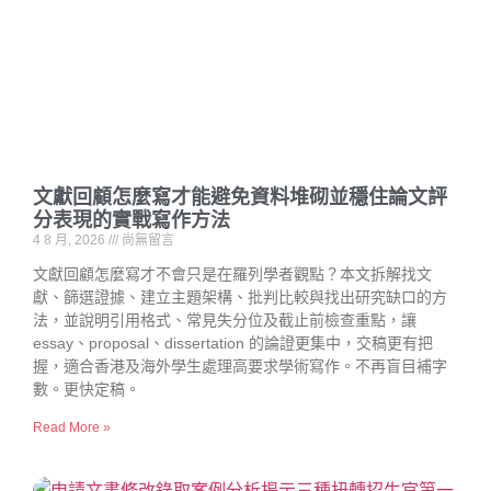
文獻回顧怎麼寫才能避免資料堆砌並穩住論文評
分表現的實戰寫作方法
4 8 月, 2026
尚無留言
文獻回顧怎麼寫才不會只是在羅列學者觀點？本文拆解找文
獻、篩選證據、建立主題架構、批判比較與找出研究缺口的方
法，並說明引用格式、常見失分位及截止前檢查重點，讓
essay、proposal、dissertation 的論證更集中，交稿更有把
握，適合香港及海外學生處理高要求學術寫作。不再盲目補字
數。更快定稿。
Read More »