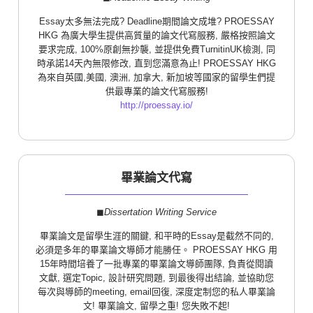
Essay太多無法完成? Deadline期間論文成堆? PROESSAY
HKG 為廣大學生提供高質量的論文代寫服務, 嚴格按照論文
要求完成, 100%原創無抄襲, 並提供免費TurnitinUK檢測, 同
時承諾14天內無限修改, 直到您滿意為止! PROESSAY HKG
為來自英國,美國, 澳洲, 加拿大, 新加坡等國家的留學生們提
供最專業的論文代寫服務!
http://proessay.io/
畢業論文代寫
◼︎
Dissertation Writing Service
畢業論文是留學生涯的關鍵, 和平時的Essay是截然不同的,
必須是多年的畢業論文導師才能勝任。 PROESSAY HKG 用
15年時間培養了一批專業的畢業論文導師團隊, 負責從閱讀
文獻, 選定Topic, 設計研究問題, 到最後得出結論, 並協助您
每次與導師的meeting, email回復, 深度定制您的私人畢業論
文! 畢業論文, 留學之重! 您失敗不起!