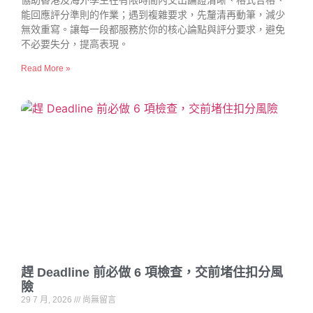
協助香港及海外學生在有限時間內交出論證清晰、格式合格、
能回應評分準則的作業；遇到複雜要求，先釐清再動筆，減少
無效重寫。讓每一段都服務於你的核心論點與評分要求，避免
不必要失分，提高表現。
Read More »
趕 Deadline 前必做 6 項檢查，交前堵住扣分風
險
29 7 月, 2026
尚無留言