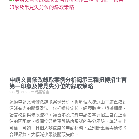
申請文書修改錄取案例分析揭示三種扭轉招生官
第一印象及常見失分位的錄取策略
2 8 月, 2026
尚無留言
透過申請文書修改錄取案例分析，拆解個人陳述由平鋪直敘到
清晰有力的關鍵改法，包括選校定位、經歷取捨、證據細節、
語言校對與修改流程，讓香港及海外申請者掌握招生官真正關
注的匹配度，避開空泛敘事與過度承諾的失分風險，準時交出
可信、可讀、具個人辨識度的申請材料。並判斷重寫與精修的
合理界線。大幅減少最後關頭失誤。