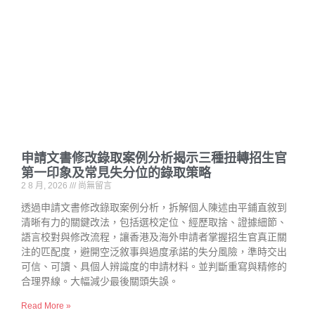
申請文書修改錄取案例分析揭示三種扭轉招生官
第一印象及常見失分位的錄取策略
2 8 月, 2026
尚無留言
透過申請文書修改錄取案例分析，拆解個人陳述由平鋪直敘到
清晰有力的關鍵改法，包括選校定位、經歷取捨、證據細節、
語言校對與修改流程，讓香港及海外申請者掌握招生官真正關
注的匹配度，避開空泛敘事與過度承諾的失分風險，準時交出
可信、可讀、具個人辨識度的申請材料。並判斷重寫與精修的
合理界線。大幅減少最後關頭失誤。
Read More »