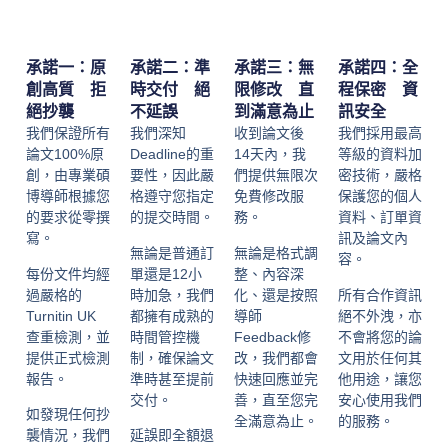
承諾一：原
承諾二：準
承諾三：無
承諾四：全
創高質 拒
時交付 絕
限修改 直
程保密 資
絕抄襲
不延誤
到滿意為止
訊安全
我們保證所有
我們深知
收到論文後
我們採用最高
論文100%原
Deadline的重
14天內，我
等級的資料加
創，由專業碩
要性，因此嚴
們提供無限次
密技術，嚴格
博導師根據您
格遵守您指定
免費修改服
保護您的個人
的要求從零撰
的提交時間。
務。
資料、訂單資
寫。
訊及論文內
無論是普通訂
無論是格式調
容。
每份文件均經
單還是12小
整、內容深
過嚴格的
時加急，我們
化、還是按照
所有合作資訊
Turnitin UK
都擁有成熟的
導師
絕不外洩，亦
查重檢測，並
時間管控機
Feedback修
不會將您的論
提供正式檢測
制，確保論文
改，我們都會
文用於任何其
報告。
準時甚至提前
快速回應並完
他用途，讓您
交付。
善，直至您完
安心使用我們
如發現任何抄
全滿意為止。
的服務。
襲情況，我們
延誤即全額退