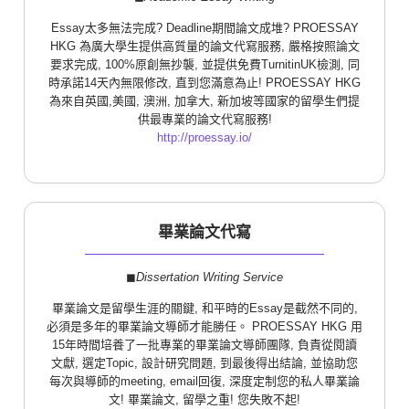
Essay太多無法完成? Deadline期間論文成堆? PROESSAY
HKG 為廣大學生提供高質量的論文代寫服務, 嚴格按照論文
要求完成, 100%原創無抄襲, 並提供免費TurnitinUK檢測, 同
時承諾14天內無限修改, 直到您滿意為止! PROESSAY HKG
為來自英國,美國, 澳洲, 加拿大, 新加坡等國家的留學生們提
供最專業的論文代寫服務!
http://proessay.io/
畢業論文代寫
◼︎
Dissertation Writing Service
畢業論文是留學生涯的關鍵, 和平時的Essay是截然不同的,
必須是多年的畢業論文導師才能勝任。 PROESSAY HKG 用
15年時間培養了一批專業的畢業論文導師團隊, 負責從閱讀
文獻, 選定Topic, 設計研究問題, 到最後得出結論, 並協助您
每次與導師的meeting, email回復, 深度定制您的私人畢業論
文! 畢業論文, 留學之重! 您失敗不起!