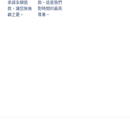
承諾全額退
款，這是我們
款，讓您無後
對時間的最高
顧之憂。
尊重。
香港專業論文諮詢 寫作指導及學習輔助中心致力為各國留學生提供
優質的學術諮詢服務！本中心於英國成立多年，憑藉專業真誠的服
務，已為過萬位留學生提供專業的輔導，且贏得不少口碑信譽，實
力毋庸置疑!
瀏覽