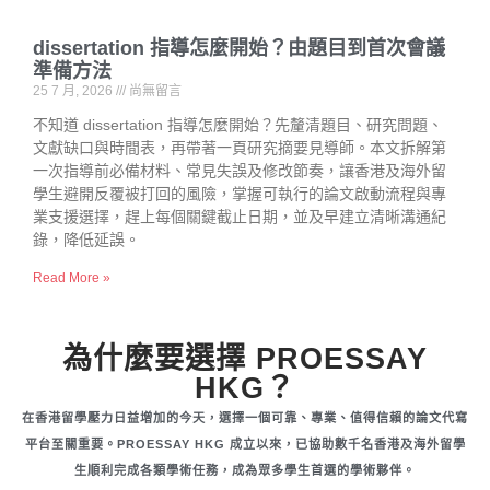
dissertation 指導怎麼開始？由題目到首次會議
準備方法
25 7 月, 2026
尚無留言
不知道 dissertation 指導怎麼開始？先釐清題目、研究問題、
文獻缺口與時間表，再帶著一頁研究摘要見導師。本文拆解第
一次指導前必備材料、常見失誤及修改節奏，讓香港及海外留
學生避開反覆被打回的風險，掌握可執行的論文啟動流程與專
業支援選擇，趕上每個關鍵截止日期，並及早建立清晰溝通紀
錄，降低延誤。
Read More »
為什麼要選擇 PROESSAY
HKG？
在香港留學壓力日益增加的今天，選擇一個可靠、專業、值得信賴的論文代寫
平台至關重要。PROESSAY HKG 成立以來，已協助數千名香港及海外留學
生順利完成各類學術任務，成為眾多學生首選的學術夥伴。