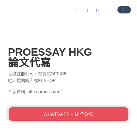
導師團隊
服務範圍
常見問題
聯絡我們
PROESSAY HKG
論文代寫
香港註冊公司，有實體OFFICE
絕非坊間網店或IG SHOP
全新官網: http://proessay.io/
WHATSAPP - 即時報價