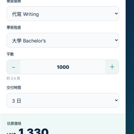
需要服務
學術程度
字數
−
＋
約 3.6 頁
交付時間
估算價格
1,330