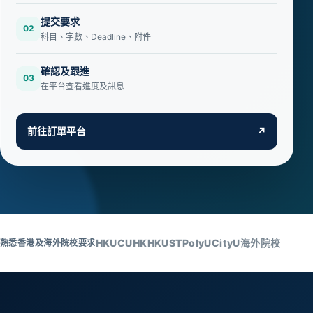
提交要求
02
科目、字數、Deadline、附件
確認及跟進
03
在平台查看進度及訊息
前往訂單平台
↗
HKU
CUHK
HKUST
PolyU
CityU
海外院校
熟悉香港及海外院校要求