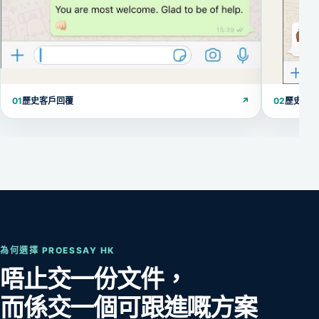
01
歷史客戶回覆
↗
02
歷史客
為何選擇 PROESSAY HK
唔止交一份文件，
而係交一個可跟進嘅方案