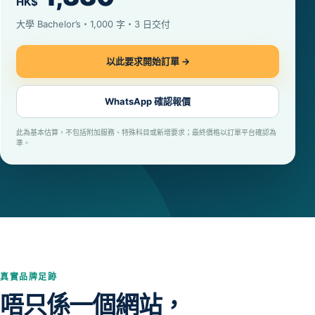
HK$
大學 Bachelor’s・1,000 字・3 日交付
以此要求開始訂單 →
WhatsApp 確認報價
此為基本估算，不包括附加服務、特殊科目或新增要求；最終價格以訂單平台確認為
準。
真實品牌足跡
唔只係一個網站，