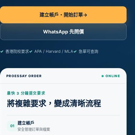
建立帳戶・開始訂單
→
WhatsApp 先問價
香港院校要求
APA / Harvard / MLA
急單可查詢
PROESSAY ORDER
ONLINE
最快 3 分鐘提交要求
將複雜要求，變成清晰流程
建立帳戶
01
安全管理訂單與檔案