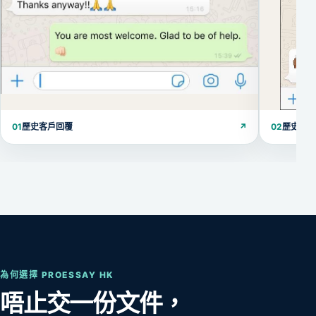
01
歷史客戶回覆
↗
02
歷史客
為何選擇 PROESSAY HK
唔止交一份文件，