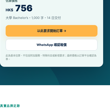
估算價格
756
HK$
大學 Bachelor’s・1,000 字・14 日交付
以此要求開始訂單 →
WhatsApp 確認報價
此為基本估算，不包括附加服務、特殊科目或新增要求；最終價格以訂單平台確認為
準。
真實品牌足跡