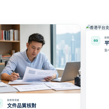
服
03
集
服務情境圖
2
文件品質核對