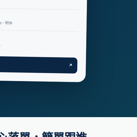
ne、附件
息
↗