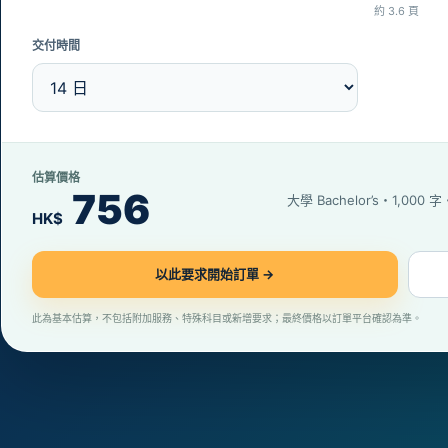
約 3.6 頁
交付時間
估算價格
756
大學 Bachelor’s・1,000 
HK$
以此要求開始訂單 →
此為基本估算，不包括附加服務、特殊科目或新增要求；最終價格以訂單平台確認為準。