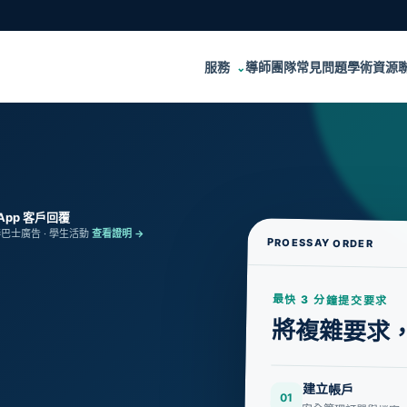
服務
導師團隊
常見問題
學術資源
⌄
sApp 客戶回覆
港巴士廣告 · 學生活動
查看證明 →
PROESSAY ORDER
最快 3 分鐘提交要求
將複雜要求
建立帳戶
01