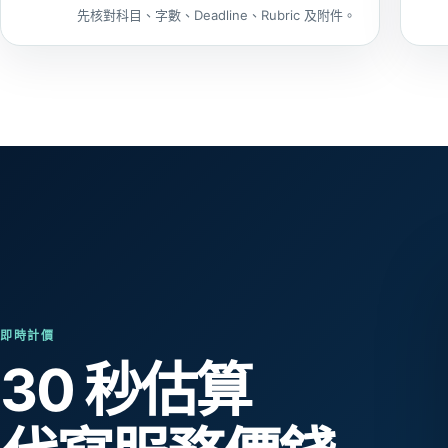
先核對科目、字數、Deadline、Rubric 及附件。
即時計價
30 秒估算