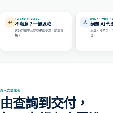
REFUND PROMISE
HUMAN WRITIN
↩
人
不滿意？一鍵退款
絕無 AI 代
透過訂單平台提交退款要求，簡單直
由真人按題目、Ru
接。
理。
真人支援流程
由查詢到交付，