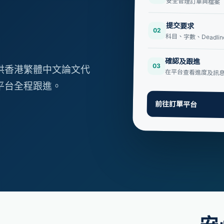
安全管理訂單與檔案
提交要求
02
科目、字數、Deadli
確認及跟進
03
提供香港繁體中文論文代
在平台查看進度及訊
、平台全程跟進。
前往訂單平台