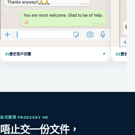
01
歷史客戶回覆
↗
02
歷史客
為何選擇 PROESSAY HK
唔止交一份文件，