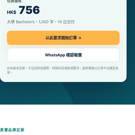
估算價格
756
HK$
大學 Bachelor’s・1,000 字・14 日交付
以此要求開始訂單 →
WhatsApp 確認報價
此為基本估算，不包括附加服務、特殊科目或新增要求；最終價格以訂單平台確認為
準。
真實品牌足跡