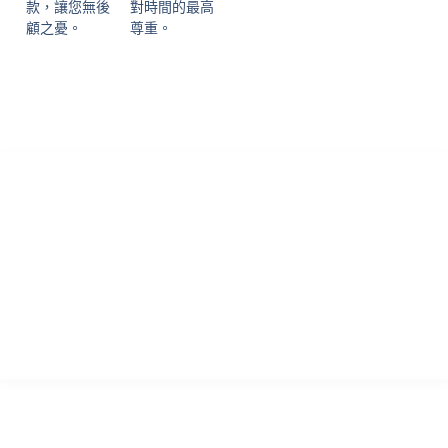
款，讓您無後
對時間的最高
顧之憂。
尊重。
香港專業論文諮詢 寫作指導及學習輔助中心致力為各國留學生提供
優質的學術諮詢服務！本中心於英國成立多年，憑藉專業真誠的服
務，已為過萬位留學生提供專業的輔導，且贏得不少口碑信譽，實
力毋庸置疑!
瀏覽