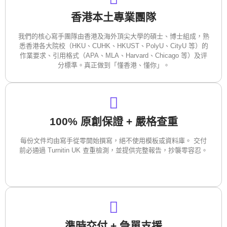
香港本土專業團隊
我們的核心寫手團隊由香港及海外頂尖大學的碩士、博士組成，熟
悉香港各大院校（HKU、CUHK、HKUST、PolyU、CityU 等）的
作業要求、引用格式（APA、MLA、Harvard、Chicago 等）及评
分標準。真正做到「懂香港、懂你」。
100% 原創保證 + 嚴格查重
每份文件均由寫手從零開始撰寫，絕不使用模板或資料庫。 交付
前必通過 Turnitin UK 查重檢測，並提供完整報告，抄襲零容忍。
準時交付 + 急單支援