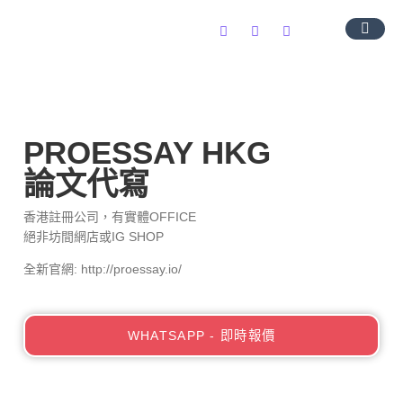
導師團隊
服務範圍
常見問題
聯絡我們
PROESSAY HKG
論文代寫
香港註冊公司，有實體OFFICE
絕非坊間網店或IG SHOP
全新官網: http://proessay.io/
WHATSAPP - 即時報價