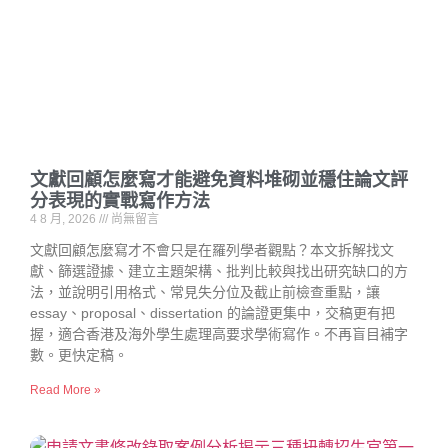
文獻回顧怎麼寫才能避免資料堆砌並穩住論文評
分表現的實戰寫作方法
4 8 月, 2026
尚無留言
文獻回顧怎麼寫才不會只是在羅列學者觀點？本文拆解找文
獻、篩選證據、建立主題架構、批判比較與找出研究缺口的方
法，並說明引用格式、常見失分位及截止前檢查重點，讓
essay、proposal、dissertation 的論證更集中，交稿更有把
握，適合香港及海外學生處理高要求學術寫作。不再盲目補字
數。更快定稿。
Read More »