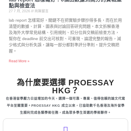
點與檢查法
27 7 月, 2026
尚無留言
lab report 怎樣寫好，關鍵不在把實驗步驟抄得多長，而在於用
清楚的數據、計算、圖表與討論回答研究問題。本文拆解香港
及海外大學常見結構、引用規則、扣分位與交稿前檢查方法，
幫你在 deadline 前交出可核對、可重現、論證完整的報告，減
少格式與分析失誤，讓每一部分都對準評分準則。提升交稿把
握。
Read More »
為什麼要選擇 PROESSAY
HKG？
在香港留學壓力日益增加的今天，選擇一個可靠、專業、值得信賴的論文代寫
平台至關重要。PROESSAY HKG 成立以來，已協助數千名香港及海外留學
生順利完成各類學術任務，成為眾多學生首選的學術夥伴。