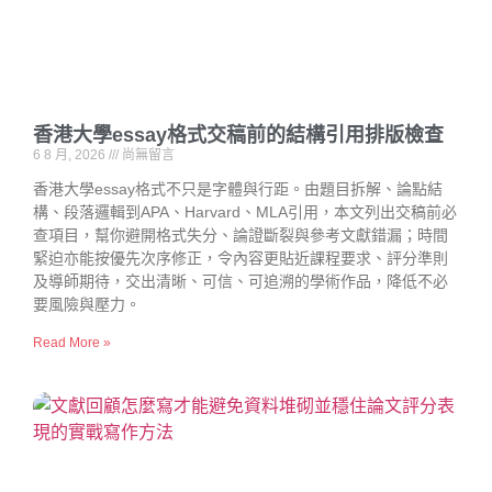
香港大學essay格式交稿前的結構引用排版檢查
6 8 月, 2026
尚無留言
香港大學essay格式不只是字體與行距。由題目拆解、論點結
構、段落邏輯到APA、Harvard、MLA引用，本文列出交稿前必
查項目，幫你避開格式失分、論證斷裂與參考文獻錯漏；時間
緊迫亦能按優先次序修正，令內容更貼近課程要求、評分準則
及導師期待，交出清晰、可信、可追溯的學術作品，降低不必
要風險與壓力。
Read More »