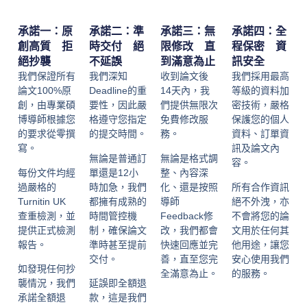
承諾一：原
承諾二：準
承諾三：無
承諾四：全
創高質 拒
時交付 絕
限修改 直
程保密 資
絕抄襲
不延誤
到滿意為止
訊安全
我們保證所有
我們深知
收到論文後
我們採用最高
論文100%原
Deadline的重
14天內，我
等級的資料加
創，由專業碩
要性，因此嚴
們提供無限次
密技術，嚴格
博導師根據您
格遵守您指定
免費修改服
保護您的個人
的要求從零撰
的提交時間。
務。
資料、訂單資
寫。
訊及論文內
無論是普通訂
無論是格式調
容。
每份文件均經
單還是12小
整、內容深
過嚴格的
時加急，我們
化、還是按照
所有合作資訊
Turnitin UK
都擁有成熟的
導師
絕不外洩，亦
查重檢測，並
時間管控機
Feedback修
不會將您的論
提供正式檢測
制，確保論文
改，我們都會
文用於任何其
報告。
準時甚至提前
快速回應並完
他用途，讓您
交付。
善，直至您完
安心使用我們
如發現任何抄
全滿意為止。
的服務。
襲情況，我們
延誤即全額退
承諾全額退
款，這是我們