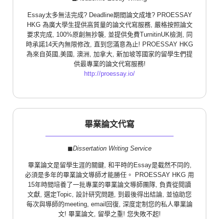
Essay太多無法完成? Deadline期間論文成堆? PROESSAY
HKG 為廣大學生提供高質量的論文代寫服務, 嚴格按照論文
要求完成, 100%原創無抄襲, 並提供免費TurnitinUK檢測, 同
時承諾14天內無限修改, 直到您滿意為止! PROESSAY HKG
為來自英國,美國, 澳洲, 加拿大, 新加坡等國家的留學生們提
供最專業的論文代寫服務!
http://proessay.io/
畢業論文代寫
◼︎
Dissertation Writing Service
畢業論文是留學生涯的關鍵, 和平時的Essay是截然不同的,
必須是多年的畢業論文導師才能勝任。 PROESSAY HKG 用
15年時間培養了一批專業的畢業論文導師團隊, 負責從閱讀
文獻, 選定Topic, 設計研究問題, 到最後得出結論, 並協助您
每次與導師的meeting, email回復, 深度定制您的私人畢業論
文! 畢業論文, 留學之重! 您失敗不起!