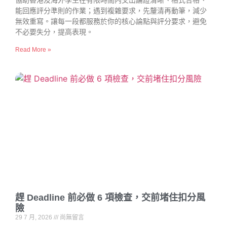
協助香港及海外學生在有限時間內交出論證清晰、格式合格、
能回應評分準則的作業；遇到複雜要求，先釐清再動筆，減少
無效重寫。讓每一段都服務於你的核心論點與評分要求，避免
不必要失分，提高表現。
Read More »
趕 Deadline 前必做 6 項檢查，交前堵住扣分風
險
29 7 月, 2026
尚無留言