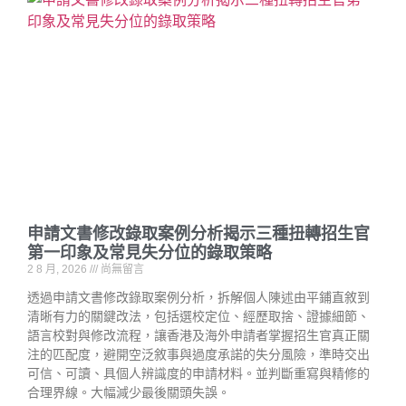
申請文書修改錄取案例分析揭示三種扭轉招生官
第一印象及常見失分位的錄取策略
2 8 月, 2026
尚無留言
透過申請文書修改錄取案例分析，拆解個人陳述由平鋪直敘到
清晰有力的關鍵改法，包括選校定位、經歷取捨、證據細節、
語言校對與修改流程，讓香港及海外申請者掌握招生官真正關
注的匹配度，避開空泛敘事與過度承諾的失分風險，準時交出
可信、可讀、具個人辨識度的申請材料。並判斷重寫與精修的
合理界線。大幅減少最後關頭失誤。