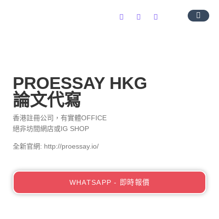
導師團隊
服務範圍
常見問題
聯絡我們
PROESSAY HKG
論文代寫
香港註冊公司，有實體OFFICE
絕非坊間網店或IG SHOP
全新官網: http://proessay.io/
WHATSAPP - 即時報價