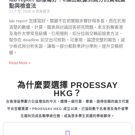
點與檢查法
27 7 月, 2026
尚無留言
lab report 怎樣寫好，關鍵不在把實驗步驟抄得多長，而在於用
清楚的數據、計算、圖表與討論回答研究問題。本文拆解香港
及海外大學常見結構、引用規則、扣分位與交稿前檢查方法，
幫你在 deadline 前交出可核對、可重現、論證完整的報告，減
少格式與分析失誤，讓每一部分都對準評分準則。提升交稿把
握。
Read More »
為什麼要選擇 PROESSAY
HKG？
在香港留學壓力日益增加的今天，選擇一個可靠、專業、值得信賴的論文代寫
平台至關重要。PROESSAY HKG 成立以來，已協助數千名香港及海外留學
生順利完成各類學術任務，成為眾多學生首選的學術夥伴。