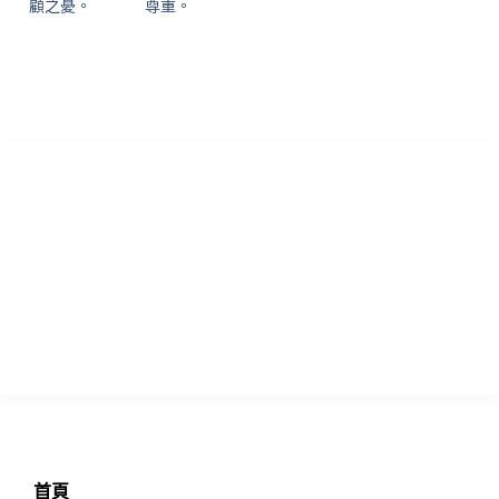
顧之憂。
尊重。
香港專業論文諮詢 寫作指導及學習輔助中心致力為各國留學生提供
優質的學術諮詢服務！本中心於英國成立多年，憑藉專業真誠的服
務，已為過萬位留學生提供專業的輔導，且贏得不少口碑信譽，實
力毋庸置疑!
瀏覽
首頁