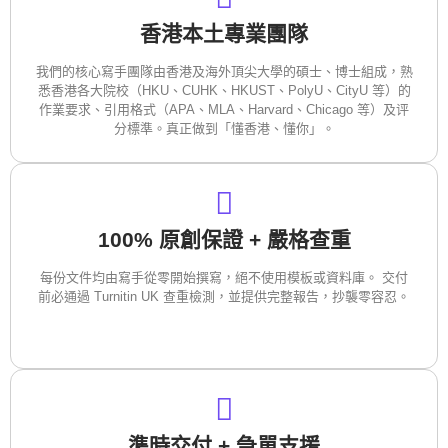
香港本土專業團隊
我們的核心寫手團隊由香港及海外頂尖大學的碩士、博士組成，熟
悉香港各大院校（HKU、CUHK、HKUST、PolyU、CityU 等）的
作業要求、引用格式（APA、MLA、Harvard、Chicago 等）及评
分標準。真正做到「懂香港、懂你」。
100% 原創保證 + 嚴格查重
每份文件均由寫手從零開始撰寫，絕不使用模板或資料庫。 交付
前必通過 Turnitin UK 查重檢測，並提供完整報告，抄襲零容忍。
準時交付 + 急單支援