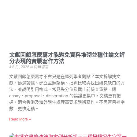
文獻回顧怎麼寫才能避免資料堆砌並穩住論文評
分表現的實戰寫作方法
4 8 月, 2026
尚無留言
文獻回顧怎麼寫才不會只是在羅列學者觀點？本文拆解找文
獻、篩選證據、建立主題架構、批判比較與找出研究缺口的方
法，並說明引用格式、常見失分位及截止前檢查重點，讓
essay、proposal、dissertation 的論證更集中，交稿更有把
握，適合香港及海外學生處理高要求學術寫作。不再盲目補字
數。更快定稿。
Read More »