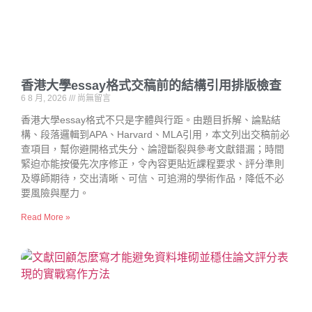
香港大學essay格式交稿前的結構引用排版檢查
6 8 月, 2026
尚無留言
香港大學essay格式不只是字體與行距。由題目拆解、論點結
構、段落邏輯到APA、Harvard、MLA引用，本文列出交稿前必
查項目，幫你避開格式失分、論證斷裂與參考文獻錯漏；時間
緊迫亦能按優先次序修正，令內容更貼近課程要求、評分準則
及導師期待，交出清晰、可信、可追溯的學術作品，降低不必
要風險與壓力。
Read More »