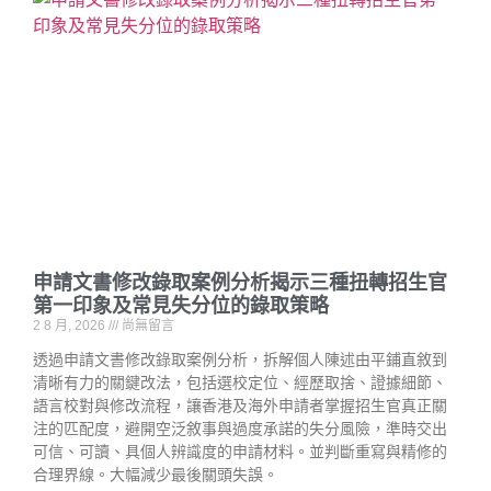
申請文書修改錄取案例分析揭示三種扭轉招生官
第一印象及常見失分位的錄取策略
2 8 月, 2026
尚無留言
透過申請文書修改錄取案例分析，拆解個人陳述由平鋪直敘到
清晰有力的關鍵改法，包括選校定位、經歷取捨、證據細節、
語言校對與修改流程，讓香港及海外申請者掌握招生官真正關
注的匹配度，避開空泛敘事與過度承諾的失分風險，準時交出
可信、可讀、具個人辨識度的申請材料。並判斷重寫與精修的
合理界線。大幅減少最後關頭失誤。