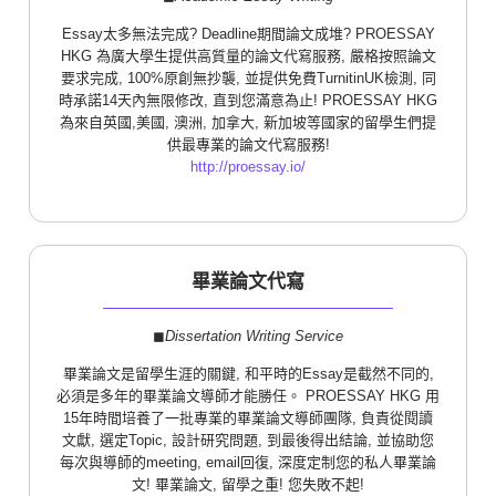
Essay太多無法完成? Deadline期間論文成堆? PROESSAY
HKG 為廣大學生提供高質量的論文代寫服務, 嚴格按照論文
要求完成, 100%原創無抄襲, 並提供免費TurnitinUK檢測, 同
時承諾14天內無限修改, 直到您滿意為止! PROESSAY HKG
為來自英國,美國, 澳洲, 加拿大, 新加坡等國家的留學生們提
供最專業的論文代寫服務!
http://proessay.io/
畢業論文代寫
◼︎
Dissertation Writing Service
畢業論文是留學生涯的關鍵, 和平時的Essay是截然不同的,
必須是多年的畢業論文導師才能勝任。 PROESSAY HKG 用
15年時間培養了一批專業的畢業論文導師團隊, 負責從閱讀
文獻, 選定Topic, 設計研究問題, 到最後得出結論, 並協助您
每次與導師的meeting, email回復, 深度定制您的私人畢業論
文! 畢業論文, 留學之重! 您失敗不起!