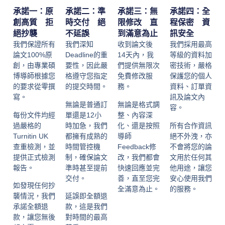
承諾一：原
承諾二：準
承諾三：無
承諾四：全
創高質 拒
時交付 絕
限修改 直
程保密 資
絕抄襲
不延誤
到滿意為止
訊安全
我們保證所有
我們深知
收到論文後
我們採用最高
論文100%原
Deadline的重
14天內，我
等級的資料加
創，由專業碩
要性，因此嚴
們提供無限次
密技術，嚴格
博導師根據您
格遵守您指定
免費修改服
保護您的個人
的要求從零撰
的提交時間。
務。
資料、訂單資
寫。
訊及論文內
無論是普通訂
無論是格式調
容。
每份文件均經
單還是12小
整、內容深
過嚴格的
時加急，我們
化、還是按照
所有合作資訊
Turnitin UK
都擁有成熟的
導師
絕不外洩，亦
查重檢測，並
時間管控機
Feedback修
不會將您的論
提供正式檢測
制，確保論文
改，我們都會
文用於任何其
報告。
準時甚至提前
快速回應並完
他用途，讓您
交付。
善，直至您完
安心使用我們
如發現任何抄
全滿意為止。
的服務。
襲情況，我們
延誤即全額退
承諾全額退
款，這是我們
款，讓您無後
對時間的最高