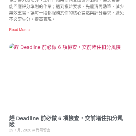
協助香港及海外學生在有限時間內交出論證清晰、格式合格、
能回應評分準則的作業；遇到複雜要求，先釐清再動筆，減少
無效重寫。讓每一段都服務於你的核心論點與評分要求，避免
不必要失分，提高表現。
Read More »
趕 Deadline 前必做 6 項檢查，交前堵住扣分風
險
29 7 月, 2026
尚無留言