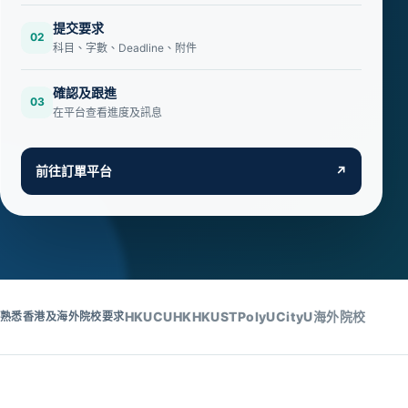
提交要求
02
科目、字數、Deadline、附件
確認及跟進
03
在平台查看進度及訊息
前往訂單平台
↗
HKU
CUHK
HKUST
PolyU
CityU
海外院校
熟悉香港及海外院校要求