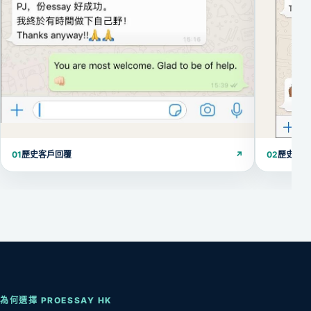
01
歷史客戶回覆
↗
02
歷史客
為何選擇 PROESSAY HK