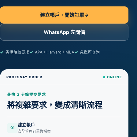
建立帳戶・開始訂單
→
WhatsApp 先問價
香港院校要求
APA / Harvard / MLA
急單可查詢
PROESSAY ORDER
ONLINE
最快 3 分鐘提交要求
將複雜要求，變成清晰流程
建立帳戶
01
安全管理訂單與檔案