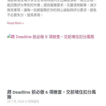
協助香港及海外學生在有限時間內交出論證清晰、格式合格、
能回應評分準則的作業；遇到複雜要求，先釐清再動筆，減少
無效重寫。讓每一段都服務於你的核心論點與評分要求，避免
不必要失分，提高表現。
Read More »
趕 Deadline 前必做 6 項檢查，交前堵住扣分風
險
29 7 月, 2026
尚無留言