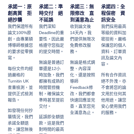
承諾一：原
承諾二：準
承諾三：無
承諾四：全
創高質 拒
時交付 絕
限修改 直
程保密 資
絕抄襲
不延誤
到滿意為止
訊安全
我們保證所有
我們深知
收到論文後
我們採用最高
論文100%原
Deadline的重
14天內，我
等級的資料加
創，由專業碩
要性，因此嚴
們提供無限次
密技術，嚴格
博導師根據您
格遵守您指定
免費修改服
保護您的個人
的要求從零撰
的提交時間。
務。
資料、訂單資
寫。
訊及論文內
無論是普通訂
無論是格式調
容。
每份文件均經
單還是12小
整、內容深
過嚴格的
時加急，我們
化、還是按照
所有合作資訊
Turnitin UK
都擁有成熟的
導師
絕不外洩，亦
查重檢測，並
時間管控機
Feedback修
不會將您的論
提供正式檢測
制，確保論文
改，我們都會
文用於任何其
報告。
準時甚至提前
快速回應並完
他用途，讓您
交付。
善，直至您完
安心使用我們
如發現任何抄
全滿意為止。
的服務。
襲情況，我們
延誤即全額退
承諾全額退
款，這是我們
款，讓您無後
對時間的最高