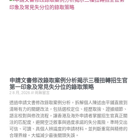
申請文書修改錄取案例分析揭示三種扭轉招生官
第一印象及常見失分位的錄取策略
2 8 月, 2026
尚無留言
透過申請文書修改錄取案例分析，拆解個人陳述由平鋪直敘到
清晰有力的關鍵改法，包括選校定位、經歷取捨、證據細節、
語言校對與修改流程，讓香港及海外申請者掌握招生官真正關
注的匹配度，避開空泛敘事與過度承諾的失分風險，準時交出
可信、可讀、具個人辨識度的申請材料。並判斷重寫與精修的
合理界線。大幅減少最後關頭失誤。