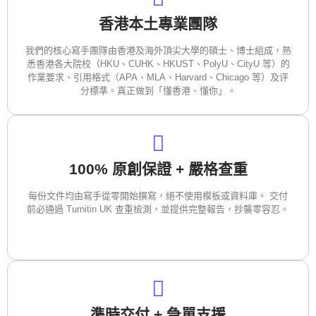
香港本土專業團隊
我們的核心寫手團隊由香港及海外頂尖大學的碩士、博士組成，熟
悉香港各大院校（HKU、CUHK、HKUST、PolyU、CityU 等）的
作業要求、引用格式（APA、MLA、Harvard、Chicago 等）及评
分標準。真正做到「懂香港、懂你」。
100% 原創保證 + 嚴格查重
每份文件均由寫手從零開始撰寫，絕不使用模板或資料庫。 交付
前必通過 Turnitin UK 查重檢測，並提供完整報告，抄襲零容忍。
準時交付 + 急單支援