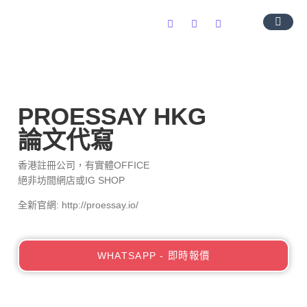
導師團隊
服務範圍
常見問題
聯絡我們
PROESSAY HKG
論文代寫
香港註冊公司，有實體OFFICE
絕非坊間網店或IG SHOP
全新官網: http://proessay.io/
WHATSAPP - 即時報價