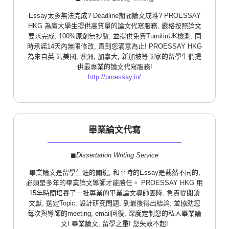
Essay太多無法完成? Deadline期間論文成堆? PROESSAY
HKG 為廣大學生提供高質量的論文代寫服務, 嚴格按照論文
要求完成, 100%原創無抄襲, 並提供免費TurnitinUK檢測, 同
時承諾14天內無限修改, 直到您滿意為止! PROESSAY HKG
為來自英國,美國, 澳洲, 加拿大, 新加坡等國家的留學生們提
供最專業的論文代寫服務!
http://proessay.io/
畢業論文代寫
◼︎
Dissertation Writing Service
畢業論文是留學生涯的關鍵, 和平時的Essay是截然不同的,
必須是多年的畢業論文導師才能勝任。 PROESSAY HKG 用
15年時間培養了一批專業的畢業論文導師團隊, 負責從閱讀
文獻, 選定Topic, 設計研究問題, 到最後得出結論, 並協助您
每次與導師的meeting, email回復, 深度定制您的私人畢業論
文! 畢業論文, 留學之重! 您失敗不起!