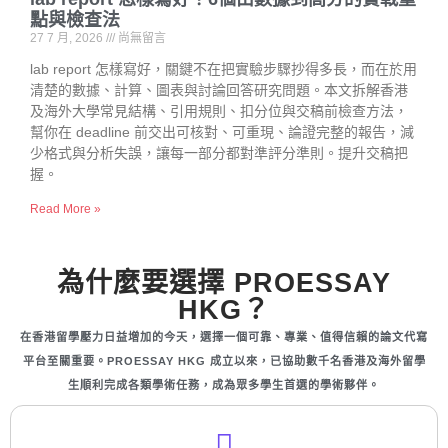
點與檢查法
27 7 月, 2026
尚無留言
lab report 怎樣寫好，關鍵不在把實驗步驟抄得多長，而在於用
清楚的數據、計算、圖表與討論回答研究問題。本文拆解香港
及海外大學常見結構、引用規則、扣分位與交稿前檢查方法，
幫你在 deadline 前交出可核對、可重現、論證完整的報告，減
少格式與分析失誤，讓每一部分都對準評分準則。提升交稿把
握。
Read More »
為什麼要選擇 PROESSAY
HKG？
在香港留學壓力日益增加的今天，選擇一個可靠、專業、值得信賴的論文代寫
平台至關重要。PROESSAY HKG 成立以來，已協助數千名香港及海外留學
生順利完成各類學術任務，成為眾多學生首選的學術夥伴。