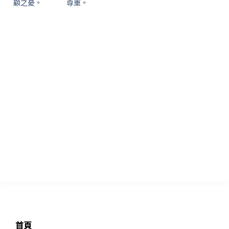
顧之憂。
尊重。
香港專業論文諮詢 寫作指導及學習輔助中心致力為各國留學生提供
優質的學術諮詢服務！本中心於英國成立多年，憑藉專業真誠的服
務，已為過萬位留學生提供專業的輔導，且贏得不少口碑信譽，實
力毋庸置疑!
瀏覽
首頁