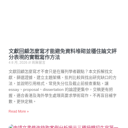
文獻回顧怎麼寫才能避免資料堆砌並穩住論文評
分表現的實戰寫作方法
4 8 月, 2026
尚無留言
文獻回顧怎麼寫才不會只是在羅列學者觀點？本文拆解找文
獻、篩選證據、建立主題架構、批判比較與找出研究缺口的方
法，並說明引用格式、常見失分位及截止前檢查重點，讓
essay、proposal、dissertation 的論證更集中，交稿更有把
握，適合香港及海外學生處理高要求學術寫作。不再盲目補字
數。更快定稿。
Read More »