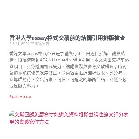
香港大學essay格式交稿前的結構引用排版檢查
6 8 月, 2026
尚無留言
香港大學essay格式不只是字體與行距。由題目拆解、論點結
構、段落邏輯到APA、Harvard、MLA引用，本文列出交稿前必
查項目，幫你避開格式失分、論證斷裂與參考文獻錯漏；時間
緊迫亦能按優先次序修正，令內容更貼近課程要求、評分準則
及導師期待，交出清晰、可信、可追溯的學術作品，降低不必
要風險與壓力。
Read More »