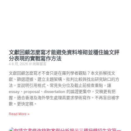
文獻回顧怎麼寫才能避免資料堆砌並穩住論文評
分表現的實戰寫作方法
4 8 月, 2026
尚無留言
文獻回顧怎麼寫才不會只是在羅列學者觀點？本文拆解找文
獻、篩選證據、建立主題架構、批判比較與找出研究缺口的方
法，並說明引用格式、常見失分位及截止前檢查重點，讓
essay、proposal、dissertation 的論證更集中，交稿更有把
握，適合香港及海外學生處理高要求學術寫作。不再盲目補字
數。更快定稿。
Read More »