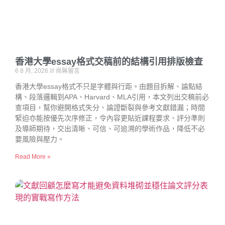
香港大學essay格式交稿前的結構引用排版檢查
6 8 月, 2026
尚無留言
香港大學essay格式不只是字體與行距。由題目拆解、論點結
構、段落邏輯到APA、Harvard、MLA引用，本文列出交稿前必
查項目，幫你避開格式失分、論證斷裂與參考文獻錯漏；時間
緊迫亦能按優先次序修正，令內容更貼近課程要求、評分準則
及導師期待，交出清晰、可信、可追溯的學術作品，降低不必
要風險與壓力。
Read More »