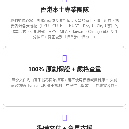
香港本土專業團隊
我們的核心寫手團隊由香港及海外頂尖大學的碩士、博士組成，熟
悉香港各大院校（HKU、CUHK、HKUST、PolyU、CityU 等）的
作業要求、引用格式（APA、MLA、Harvard、Chicago 等）及评
分標準。真正做到「懂香港、懂你」。
100% 原創保證 + 嚴格查重
每份文件均由寫手從零開始撰寫，絕不使用模板或資料庫。 交付
前必通過 Turnitin UK 查重檢測，並提供完整報告，抄襲零容忍。
準時交付 + 急單支援