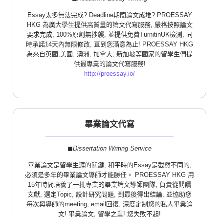
Essay太多無法完成? Deadline期間論文成堆? PROESSAY
HKG 為廣大學生提供高質量的論文代寫服務, 嚴格按照論文
要求完成, 100%原創無抄襲, 並提供免費TurnitinUK檢測, 同
時承諾14天內無限修改, 直到您滿意為止! PROESSAY HKG
為來自英國,美國, 澳洲, 加拿大, 新加坡等國家的留學生們提
供最專業的論文代寫服務!
http://proessay.io/
畢業論文代寫
◼︎
Dissertation Writing Service
畢業論文是留學生涯的關鍵, 和平時的Essay是截然不同的,
必須是多年的畢業論文導師才能勝任。 PROESSAY HKG 用
15年時間培養了一批專業的畢業論文導師團隊, 負責從閱讀
文獻, 選定Topic, 設計研究問題, 到最後得出結論, 並協助您
每次與導師的meeting, email回復, 深度定制您的私人畢業論
文! 畢業論文, 留學之重! 您失敗不起!