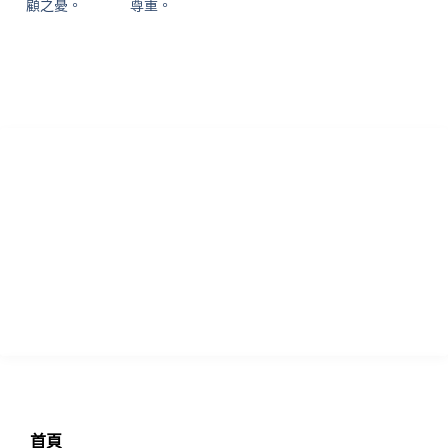
顧之憂。
尊重。
香港專業論文諮詢 寫作指導及學習輔助中心致力為各國留學生提供
優質的學術諮詢服務！本中心於英國成立多年，憑藉專業真誠的服
務，已為過萬位留學生提供專業的輔導，且贏得不少口碑信譽，實
力毋庸置疑!
瀏覽
首頁