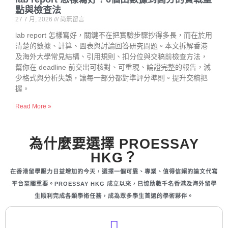
點與檢查法
27 7 月, 2026
尚無留言
lab report 怎樣寫好，關鍵不在把實驗步驟抄得多長，而在於用
清楚的數據、計算、圖表與討論回答研究問題。本文拆解香港
及海外大學常見結構、引用規則、扣分位與交稿前檢查方法，
幫你在 deadline 前交出可核對、可重現、論證完整的報告，減
少格式與分析失誤，讓每一部分都對準評分準則。提升交稿把
握。
Read More »
為什麼要選擇 PROESSAY
HKG？
在香港留學壓力日益增加的今天，選擇一個可靠、專業、值得信賴的論文代寫
平台至關重要。PROESSAY HKG 成立以來，已協助數千名香港及海外留學
生順利完成各類學術任務，成為眾多學生首選的學術夥伴。