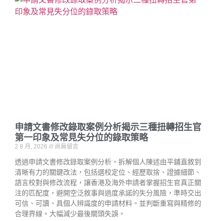
申請文書修改錄取案例分析揭示三種扭轉招生官
第一印象及常見失分位的錄取策略
2 8 月, 2026
尚無留言
透過申請文書修改錄取案例分析，拆解個人陳述由平鋪直敘到
清晰有力的關鍵改法，包括選校定位、經歷取捨、證據細節、
語言校對與修改流程，讓香港及海外申請者掌握招生官真正關
注的匹配度，避開空泛敘事與過度承諾的失分風險，準時交出
可信、可讀、具個人辨識度的申請材料。並判斷重寫與精修的
合理界線。大幅減少最後關頭失誤。