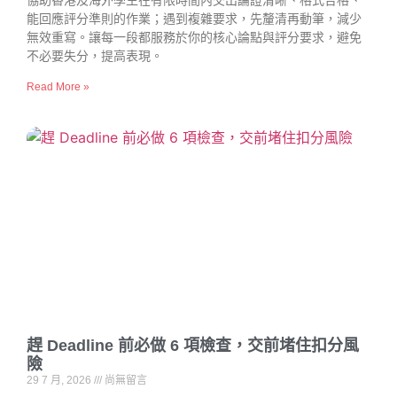
協助香港及海外學生在有限時間內交出論證清晰、格式合格、
能回應評分準則的作業；遇到複雜要求，先釐清再動筆，減少
無效重寫。讓每一段都服務於你的核心論點與評分要求，避免
不必要失分，提高表現。
Read More »
趕 Deadline 前必做 6 項檢查，交前堵住扣分風
險
29 7 月, 2026
尚無留言