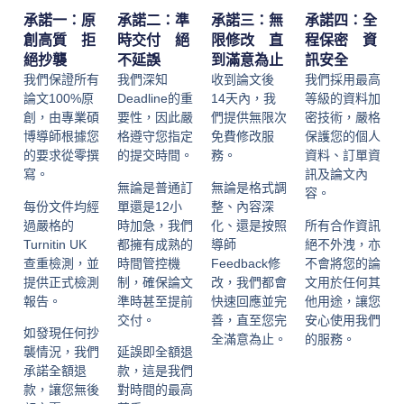
承諾一：原
承諾二：準
承諾三：無
承諾四：全
創高質 拒
時交付 絕
限修改 直
程保密 資
絕抄襲
不延誤
到滿意為止
訊安全
我們保證所有
我們深知
收到論文後
我們採用最高
論文100%原
Deadline的重
14天內，我
等級的資料加
創，由專業碩
要性，因此嚴
們提供無限次
密技術，嚴格
博導師根據您
格遵守您指定
免費修改服
保護您的個人
的要求從零撰
的提交時間。
務。
資料、訂單資
寫。
訊及論文內
無論是普通訂
無論是格式調
容。
每份文件均經
單還是12小
整、內容深
過嚴格的
時加急，我們
化、還是按照
所有合作資訊
Turnitin UK
都擁有成熟的
導師
絕不外洩，亦
查重檢測，並
時間管控機
Feedback修
不會將您的論
提供正式檢測
制，確保論文
改，我們都會
文用於任何其
報告。
準時甚至提前
快速回應並完
他用途，讓您
交付。
善，直至您完
安心使用我們
如發現任何抄
全滿意為止。
的服務。
襲情況，我們
延誤即全額退
承諾全額退
款，這是我們
款，讓您無後
對時間的最高