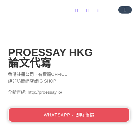
導師團隊
服務範圍
常見問題
聯絡我們
PROESSAY HKG
論文代寫
香港註冊公司，有實體OFFICE
絕非坊間網店或IG SHOP
全新官網: http://proessay.io/
WHATSAPP - 即時報價