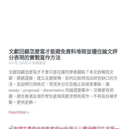
文獻回顧怎麼寫才能避免資料堆砌並穩住論文評
分表現的實戰寫作方法
4 8 月, 2026
尚無留言
文獻回顧怎麼寫才不會只是在羅列學者觀點？本文拆解找文
獻、篩選證據、建立主題架構、批判比較與找出研究缺口的方
法，並說明引用格式、常見失分位及截止前檢查重點，讓
essay、proposal、dissertation 的論證更集中，交稿更有把
握，適合香港及海外學生處理高要求學術寫作。不再盲目補字
數。更快定稿。
Read More »