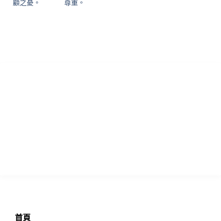
顧之憂。
尊重。
香港專業論文諮詢 寫作指導及學習輔助中心致力為各國留學生提供
優質的學術諮詢服務！本中心於英國成立多年，憑藉專業真誠的服
務，已為過萬位留學生提供專業的輔導，且贏得不少口碑信譽，實
力毋庸置疑!
瀏覽
首頁