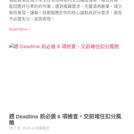
協助香港及海外學生在有限時間內交出論證清晰、格式合格、
能回應評分準則的作業；遇到複雜要求，先釐清再動筆，減少
無效重寫。讓每一段都服務於你的核心論點與評分要求，避免
不必要失分，提高表現。
Read More »
趕 Deadline 前必做 6 項檢查，交前堵住扣分風
險
29 7 月, 2026
尚無留言