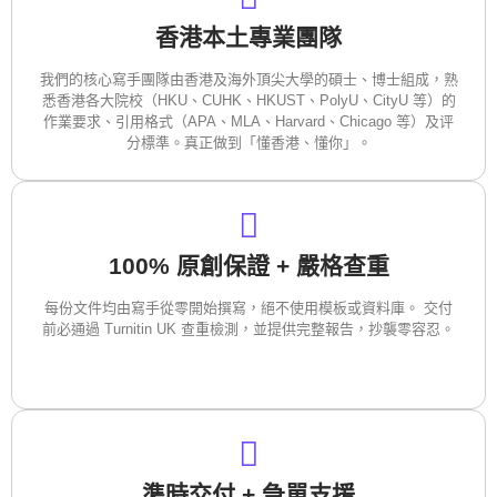
香港本土專業團隊
我們的核心寫手團隊由香港及海外頂尖大學的碩士、博士組成，熟
悉香港各大院校（HKU、CUHK、HKUST、PolyU、CityU 等）的
作業要求、引用格式（APA、MLA、Harvard、Chicago 等）及评
分標準。真正做到「懂香港、懂你」。
100% 原創保證 + 嚴格查重
每份文件均由寫手從零開始撰寫，絕不使用模板或資料庫。 交付
前必通過 Turnitin UK 查重檢測，並提供完整報告，抄襲零容忍。
準時交付 + 急單支援