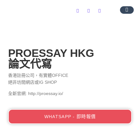
導師團隊
服務範圍
常見問題
聯絡我們
PROESSAY HKG
論文代寫
香港註冊公司，有實體OFFICE
絕非坊間網店或IG SHOP
全新官網: http://proessay.io/
WHATSAPP - 即時報價