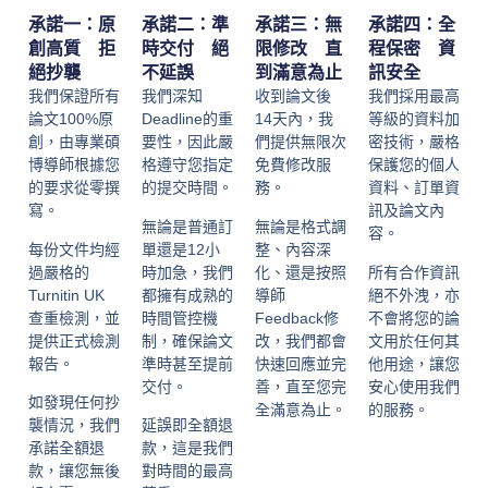
承諾一：原
承諾二：準
承諾三：無
承諾四：全
創高質 拒
時交付 絕
限修改 直
程保密 資
絕抄襲
不延誤
到滿意為止
訊安全
我們保證所有
我們深知
收到論文後
我們採用最高
論文100%原
Deadline的重
14天內，我
等級的資料加
創，由專業碩
要性，因此嚴
們提供無限次
密技術，嚴格
博導師根據您
格遵守您指定
免費修改服
保護您的個人
的要求從零撰
的提交時間。
務。
資料、訂單資
寫。
訊及論文內
無論是普通訂
無論是格式調
容。
每份文件均經
單還是12小
整、內容深
過嚴格的
時加急，我們
化、還是按照
所有合作資訊
Turnitin UK
都擁有成熟的
導師
絕不外洩，亦
查重檢測，並
時間管控機
Feedback修
不會將您的論
提供正式檢測
制，確保論文
改，我們都會
文用於任何其
報告。
準時甚至提前
快速回應並完
他用途，讓您
交付。
善，直至您完
安心使用我們
如發現任何抄
全滿意為止。
的服務。
襲情況，我們
延誤即全額退
承諾全額退
款，這是我們
款，讓您無後
對時間的最高