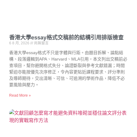
香港大學essay格式交稿前的結構引用排版檢查
6 8 月, 2026
尚無留言
香港大學essay格式不只是字體與行距。由題目拆解、論點結
構、段落邏輯到APA、Harvard、MLA引用，本文列出交稿前必
查項目，幫你避開格式失分、論證斷裂與參考文獻錯漏；時間
緊迫亦能按優先次序修正，令內容更貼近課程要求、評分準則
及導師期待，交出清晰、可信、可追溯的學術作品，降低不必
要風險與壓力。
Read More »