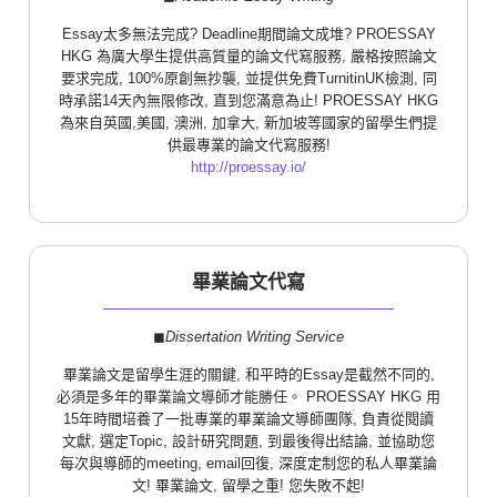
Essay太多無法完成? Deadline期間論文成堆? PROESSAY
HKG 為廣大學生提供高質量的論文代寫服務, 嚴格按照論文
要求完成, 100%原創無抄襲, 並提供免費TurnitinUK檢測, 同
時承諾14天內無限修改, 直到您滿意為止! PROESSAY HKG
為來自英國,美國, 澳洲, 加拿大, 新加坡等國家的留學生們提
供最專業的論文代寫服務!
http://proessay.io/
畢業論文代寫
◼︎
Dissertation Writing Service
畢業論文是留學生涯的關鍵, 和平時的Essay是截然不同的,
必須是多年的畢業論文導師才能勝任。 PROESSAY HKG 用
15年時間培養了一批專業的畢業論文導師團隊, 負責從閱讀
文獻, 選定Topic, 設計研究問題, 到最後得出結論, 並協助您
每次與導師的meeting, email回復, 深度定制您的私人畢業論
文! 畢業論文, 留學之重! 您失敗不起!