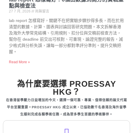
點與檢查法
27 7 月, 2026
尚無留言
lab report 怎樣寫好，關鍵不在把實驗步驟抄得多長，而在於用
清楚的數據、計算、圖表與討論回答研究問題。本文拆解香港
及海外大學常見結構、引用規則、扣分位與交稿前檢查方法，
幫你在 deadline 前交出可核對、可重現、論證完整的報告，減
少格式與分析失誤，讓每一部分都對準評分準則。提升交稿把
握。
Read More »
為什麼要選擇 PROESSAY
HKG？
在香港留學壓力日益增加的今天，選擇一個可靠、專業、值得信賴的論文代寫
平台至關重要。PROESSAY HKG 成立以來，已協助數千名香港及海外留學
生順利完成各類學術任務，成為眾多學生首選的學術夥伴。