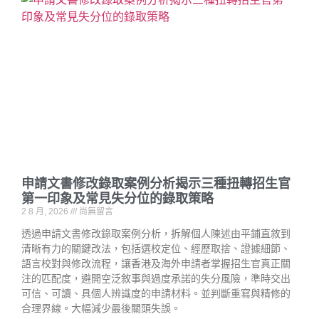
申請文書修改錄取案例分析揭示三種扭轉招生官
第一印象及常見失分位的錄取策略
2 8 月, 2026
尚無留言
透過申請文書修改錄取案例分析，拆解個人陳述由平鋪直敘到
清晰有力的關鍵改法，包括選校定位、經歷取捨、證據細節、
語言校對與修改流程，讓香港及海外申請者掌握招生官真正關
注的匹配度，避開空泛敘事與過度承諾的失分風險，準時交出
可信、可讀、具個人辨識度的申請材料。並判斷重寫與精修的
合理界線。大幅減少最後關頭失誤。