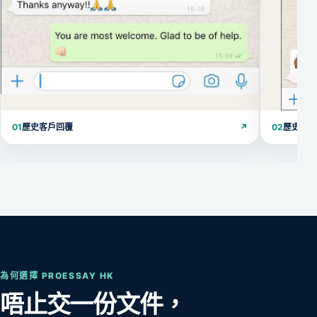
01
歷史客戶回覆
↗
02
歷史客
為何選擇 PROESSAY HK
唔止交一份文件，