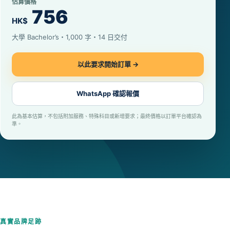
估算價格
756
HK$
大學 Bachelor’s・1,000 字・14 日交付
以此要求開始訂單 →
WhatsApp 確認報價
此為基本估算，不包括附加服務、特殊科目或新增要求；最終價格以訂單平台確認為
準。
真實品牌足跡