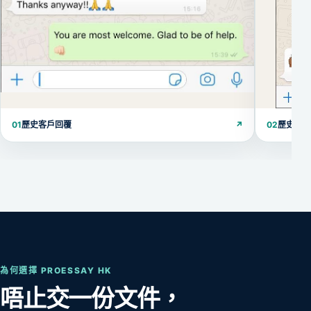
01
歷史客戶回覆
↗
02
歷史客
為何選擇 PROESSAY HK
唔止交一份文件，