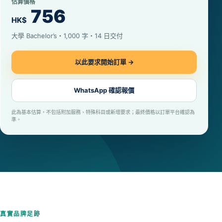
估算價格
756
HK$
大學 Bachelor’s・1,000 字・14 日交付
以此要求開始訂單 →
WhatsApp 確認報價
此為基本估算，不包括附加服務、特殊科目或新增要求；最終價格以訂單平台確認為
準。
真實品牌足跡