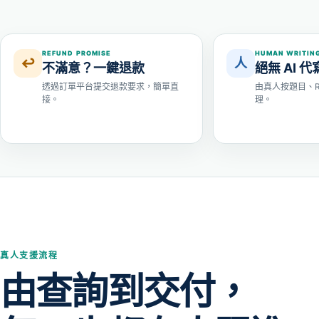
REFUND PROMISE
HUMAN WRITIN
↩
人
不滿意？一鍵退款
絕無 AI 代
透過訂單平台提交退款要求，簡單直
由真人按題目、Ru
接。
理。
真人支援流程
由查詢到交付，