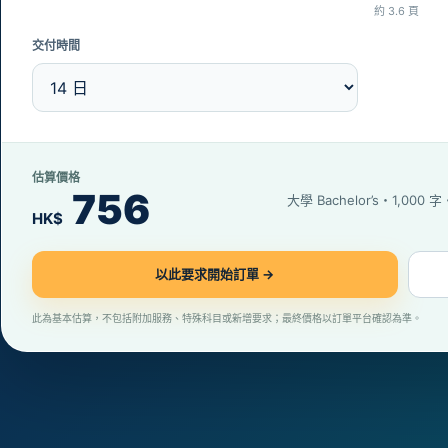
約 3.6 頁
交付時間
估算價格
756
大學 Bachelor’s・1,000 
HK$
以此要求開始訂單 →
此為基本估算，不包括附加服務、特殊科目或新增要求；最終價格以訂單平台確認為準。