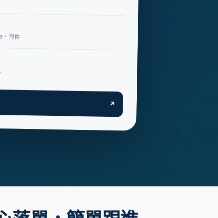
ne、附件
息
↗