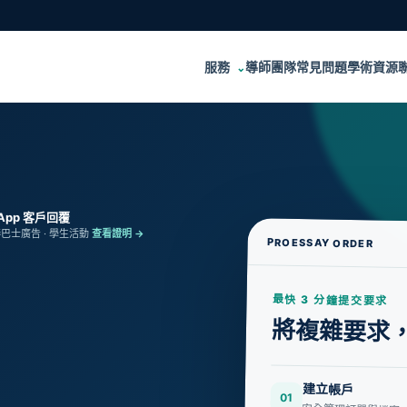
服務
導師團隊
常見問題
學術資源
⌄
sApp 客戶回覆
港巴士廣告 · 學生活動
查看證明 →
PROESSAY ORDER
最快 3 分鐘提交要求
將複雜要求
建立帳戶
01