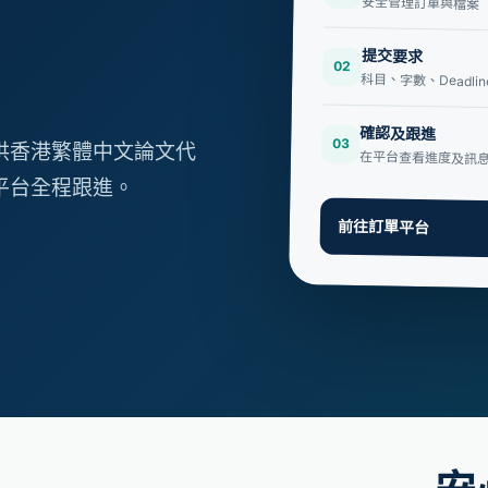
安全管理訂單與檔案
提交要求
02
科目、字數、Deadli
確認及跟進
03
提供香港繁體中文論文代
在平台查看進度及訊
、平台全程跟進。
前往訂單平台