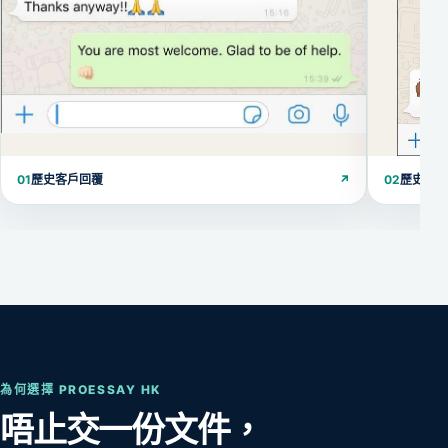
01
歷史客戶回覆
↗
02
歷史客
為何選擇 PROESSAY HK
唔止交一份文件，