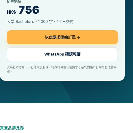
估算價格
756
HK$
大學 Bachelor’s・1,000 字・14 日交付
以此要求開始訂單 →
WhatsApp 確認報價
此為基本估算，不包括附加服務、特殊科目或新增要求；最終價格以訂單平台確認為
準。
真實品牌足跡