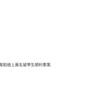
生, 幫助過上萬名留學生順利畢業.