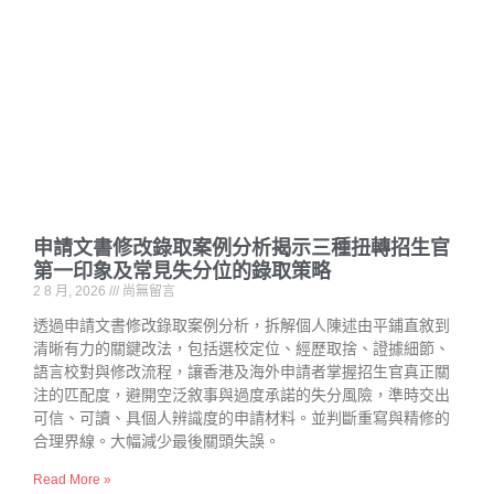
申請文書修改錄取案例分析揭示三種扭轉招生官
第一印象及常見失分位的錄取策略
2 8 月, 2026
尚無留言
透過申請文書修改錄取案例分析，拆解個人陳述由平鋪直敘到
清晰有力的關鍵改法，包括選校定位、經歷取捨、證據細節、
語言校對與修改流程，讓香港及海外申請者掌握招生官真正關
注的匹配度，避開空泛敘事與過度承諾的失分風險，準時交出
可信、可讀、具個人辨識度的申請材料。並判斷重寫與精修的
合理界線。大幅減少最後關頭失誤。
Read More »