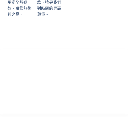
承諾全額退
款，這是我們
款，讓您無後
對時間的最高
顧之憂。
尊重。
香港專業論文諮詢 寫作指導及學習輔助中心致力為各國留學生提供
優質的學術諮詢服務！本中心於英國成立多年，憑藉專業真誠的服
務，已為過萬位留學生提供專業的輔導，且贏得不少口碑信譽，實
力毋庸置疑!
瀏覽