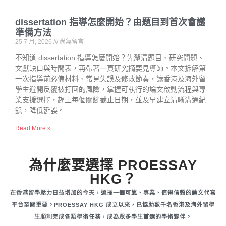
dissertation 指導怎麼開始？由題目到首次會議
準備方法
25 7 月, 2026
尚無留言
不知道 dissertation 指導怎麼開始？先釐清題目、研究問題、
文獻缺口與時間表，再帶著一頁研究摘要見導師。本文拆解第
一次指導前必備材料、常見失誤及修改節奏，讓香港及海外留
學生避開反覆被打回的風險，掌握可執行的論文啟動流程與專
業支援選擇，趕上每個關鍵截止日期，並及早建立清晰溝通紀
錄，降低延誤。
Read More »
為什麼要選擇 PROESSAY
HKG？
在香港留學壓力日益增加的今天，選擇一個可靠、專業、值得信賴的論文代寫
平台至關重要。PROESSAY HKG 成立以來，已協助數千名香港及海外留學
生順利完成各類學術任務，成為眾多學生首選的學術夥伴。