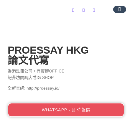
導師團隊
服務範圍
常見問題
聯絡我們
PROESSAY HKG
論文代寫
香港註冊公司，有實體OFFICE
絕非坊間網店或IG SHOP
全新官網: http://proessay.io/
WHATSAPP - 即時報價