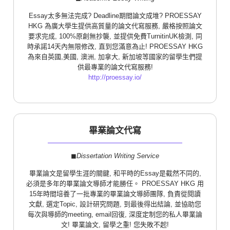
Essay太多無法完成? Deadline期間論文成堆? PROESSAY
HKG 為廣大學生提供高質量的論文代寫服務, 嚴格按照論文
要求完成, 100%原創無抄襲, 並提供免費TurnitinUK檢測, 同
時承諾14天內無限修改, 直到您滿意為止! PROESSAY HKG
為來自英國,美國, 澳洲, 加拿大, 新加坡等國家的留學生們提
供最專業的論文代寫服務!
http://proessay.io/
畢業論文代寫
◼︎
Dissertation Writing Service
畢業論文是留學生涯的關鍵, 和平時的Essay是截然不同的,
必須是多年的畢業論文導師才能勝任。 PROESSAY HKG 用
15年時間培養了一批專業的畢業論文導師團隊, 負責從閱讀
文獻, 選定Topic, 設計研究問題, 到最後得出結論, 並協助您
每次與導師的meeting, email回復, 深度定制您的私人畢業論
文! 畢業論文, 留學之重! 您失敗不起!