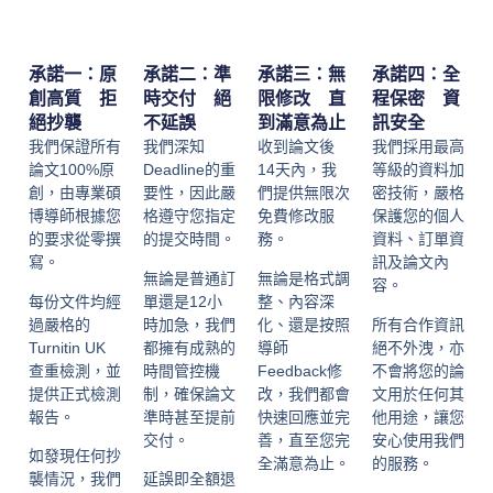
承諾一：原
承諾二：準
承諾三：無
承諾四：全
創高質 拒
時交付 絕
限修改 直
程保密 資
絕抄襲
不延誤
到滿意為止
訊安全
我們保證所有
我們深知
收到論文後
我們採用最高
論文100%原
Deadline的重
14天內，我
等級的資料加
創，由專業碩
要性，因此嚴
們提供無限次
密技術，嚴格
博導師根據您
格遵守您指定
免費修改服
保護您的個人
的要求從零撰
的提交時間。
務。
資料、訂單資
寫。
訊及論文內
無論是普通訂
無論是格式調
容。
每份文件均經
單還是12小
整、內容深
過嚴格的
時加急，我們
化、還是按照
所有合作資訊
Turnitin UK
都擁有成熟的
導師
絕不外洩，亦
查重檢測，並
時間管控機
Feedback修
不會將您的論
提供正式檢測
制，確保論文
改，我們都會
文用於任何其
報告。
準時甚至提前
快速回應並完
他用途，讓您
交付。
善，直至您完
安心使用我們
如發現任何抄
全滿意為止。
的服務。
襲情況，我們
延誤即全額退