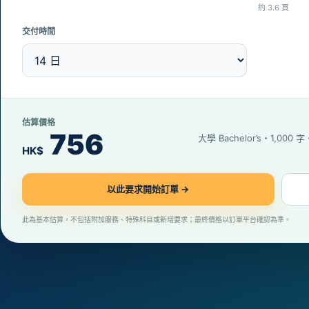
約 3.6 頁
交付時間
估算價格
756
大學 Bachelor’s・1,000 
HK$
以此要求開始訂單 →
此為基本估算，不包括附加服務、特殊科目或新增要求；最終價格以訂單平台確認為準。