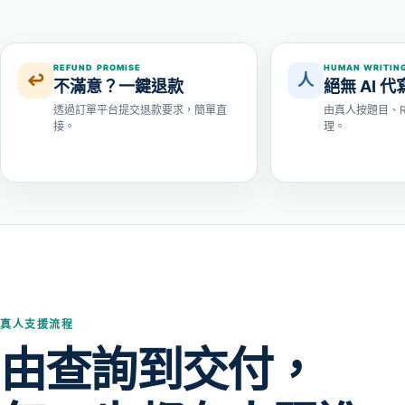
REFUND PROMISE
HUMAN WRITIN
↩
人
不滿意？一鍵退款
絕無 AI 代
透過訂單平台提交退款要求，簡單直
由真人按題目、Ru
接。
理。
真人支援流程
由查詢到交付，