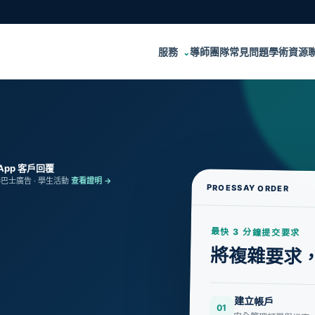
服務
導師團隊
常見問題
學術資源
⌄
sApp 客戶回覆
港巴士廣告 · 學生活動
查看證明 →
PROESSAY ORDER
最快 3 分鐘提交要求
將複雜要求
建立帳戶
01