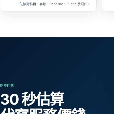
先核對科目、字數、Deadline、Rubric 及附件。
即時計價
30 秒估算