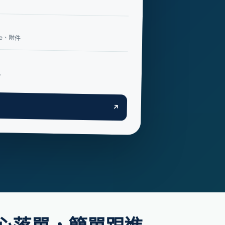
ne、附件
息
↗