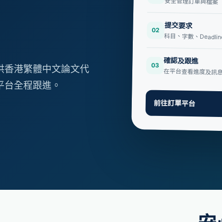
安全管理訂單與檔案
提交要求
02
科目、字數、Deadli
確認及跟進
03
提供香港繁體中文論文代
在平台查看進度及訊
、平台全程跟進。
前往訂單平台