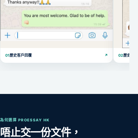
01
歷史客戶回覆
↗
02
歷史客
為何選擇 PROESSAY HK
唔止交一份文件，