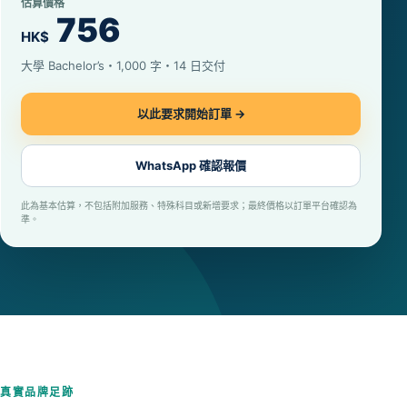
估算價格
756
HK$
大學 Bachelor’s・1,000 字・14 日交付
以此要求開始訂單 →
WhatsApp 確認報價
此為基本估算，不包括附加服務、特殊科目或新增要求；最終價格以訂單平台確認為
準。
真實品牌足跡