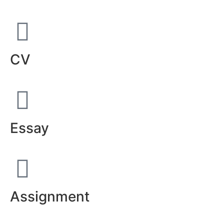
CV
Essay
Assignment