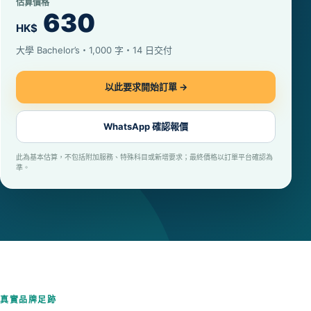
估算價格
630
HK$
大學 Bachelor’s・1,000 字・14 日交付
以此要求開始訂單 →
WhatsApp 確認報價
此為基本估算，不包括附加服務、特殊科目或新增要求；最終價格以訂單平台確認為
準。
真實品牌足跡