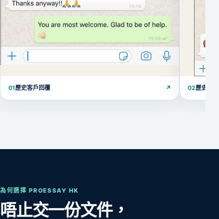
01
歷史客戶回覆
↗
02
歷史客
為何選擇 PROESSAY HK
唔止交一份文件，