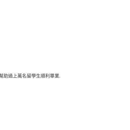
生, 幫助過上萬名留學生順利畢業.