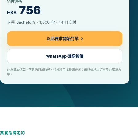
估算價格
756
HK$
大學 Bachelor’s・1,000 字・14 日交付
以此要求開始訂單 →
WhatsApp 確認報價
此為基本估算，不包括附加服務、特殊科目或新增要求；最終價格以訂單平台確認為
準。
真實品牌足跡