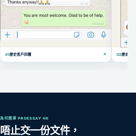
01
歷史客戶回覆
↗
02
歷史客
為何選擇 PROESSAY HK
唔止交一份文件，