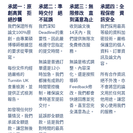
承諾一：原
承諾二：準
承諾三：無
承諾四：全
創高質 拒
時交付 絕
限修改 直
程保密 資
絕抄襲
不延誤
到滿意為止
訊安全
我們保證所有
我們深知
收到論文後
我們採用最高
論文100%原
Deadline的重
14天內，我
等級的資料加
創，由專業碩
要性，因此嚴
們提供無限次
密技術，嚴格
博導師根據您
格遵守您指定
免費修改服
保護您的個人
的要求從零撰
的提交時間。
務。
資料、訂單資
寫。
訊及論文內
無論是普通訂
無論是格式調
容。
每份文件均經
單還是12小
整、內容深
過嚴格的
時加急，我們
化、還是按照
所有合作資訊
Turnitin UK
都擁有成熟的
導師
絕不外洩，亦
查重檢測，並
時間管控機
Feedback修
不會將您的論
提供正式檢測
制，確保論文
改，我們都會
文用於任何其
報告。
準時甚至提前
快速回應並完
他用途，讓您
交付。
善，直至您完
安心使用我們
如發現任何抄
全滿意為止。
的服務。
襲情況，我們
延誤即全額退
承諾全額退
款，這是我們
款，讓您無後
對時間的最高