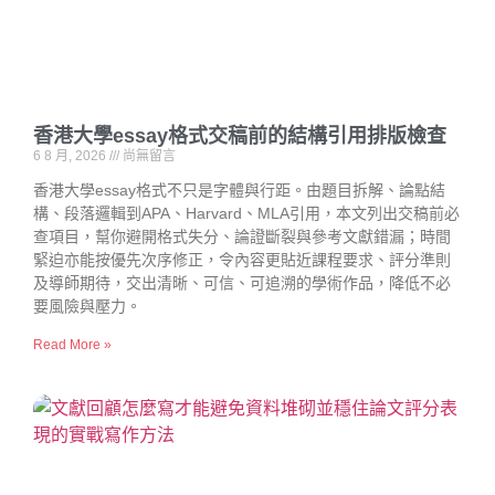
香港大學essay格式交稿前的結構引用排版檢查
6 8 月, 2026
尚無留言
香港大學essay格式不只是字體與行距。由題目拆解、論點結
構、段落邏輯到APA、Harvard、MLA引用，本文列出交稿前必
查項目，幫你避開格式失分、論證斷裂與參考文獻錯漏；時間
緊迫亦能按優先次序修正，令內容更貼近課程要求、評分準則
及導師期待，交出清晰、可信、可追溯的學術作品，降低不必
要風險與壓力。
Read More »