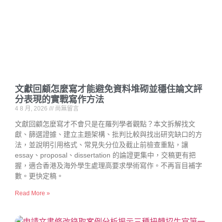
文獻回顧怎麼寫才能避免資料堆砌並穩住論文評
分表現的實戰寫作方法
4 8 月, 2026
尚無留言
文獻回顧怎麼寫才不會只是在羅列學者觀點？本文拆解找文
獻、篩選證據、建立主題架構、批判比較與找出研究缺口的方
法，並說明引用格式、常見失分位及截止前檢查重點，讓
essay、proposal、dissertation 的論證更集中，交稿更有把
握，適合香港及海外學生處理高要求學術寫作。不再盲目補字
數。更快定稿。
Read More »