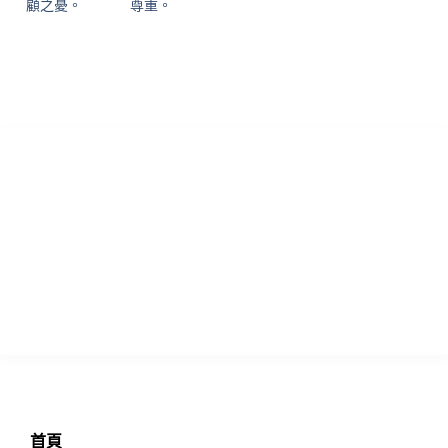
顧之憂。
尊重。
香港專業論文諮詢 寫作指導及學習輔助中心致力為各國留學生提供
優質的學術諮詢服務！本中心於英國成立多年，憑藉專業真誠的服
務，已為過萬位留學生提供專業的輔導，且贏得不少口碑信譽，實
力毋庸置疑!
瀏覽
首頁