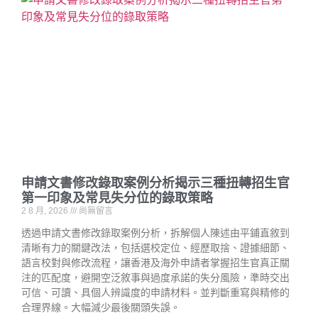
申請文書修改錄取案例分析揭示三種扭轉招生官
第一印象及常見失分位的錄取策略
2 8 月, 2026
尚無留言
透過申請文書修改錄取案例分析，拆解個人陳述由平鋪直敘到
清晰有力的關鍵改法，包括選校定位、經歷取捨、證據細節、
語言校對與修改流程，讓香港及海外申請者掌握招生官真正關
注的匹配度，避開空泛敘事與過度承諾的失分風險，準時交出
可信、可讀、具個人辨識度的申請材料。並判斷重寫與精修的
合理界線。大幅減少最後關頭失誤。