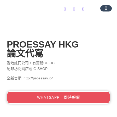
導師團隊
服務範圍
常見問題
聯絡我們
PROESSAY HKG
論文代寫
香港註冊公司，有實體OFFICE
絕非坊間網店或IG SHOP
全新官網: http://proessay.io/
WHATSAPP - 即時報價