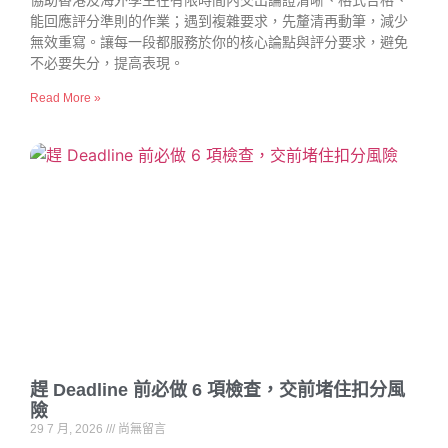
協助香港及海外學生在有限時間內交出論證清晰、格式合格、
能回應評分準則的作業；遇到複雜要求，先釐清再動筆，減少
無效重寫。讓每一段都服務於你的核心論點與評分要求，避免
不必要失分，提高表現。
Read More »
趕 Deadline 前必做 6 項檢查，交前堵住扣分風
險
29 7 月, 2026
尚無留言