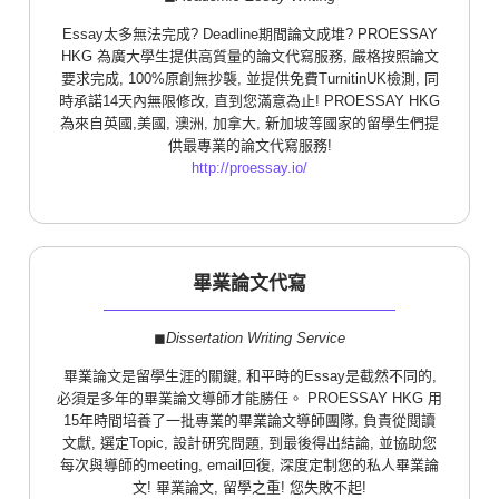
Essay太多無法完成? Deadline期間論文成堆? PROESSAY
HKG 為廣大學生提供高質量的論文代寫服務, 嚴格按照論文
要求完成, 100%原創無抄襲, 並提供免費TurnitinUK檢測, 同
時承諾14天內無限修改, 直到您滿意為止! PROESSAY HKG
為來自英國,美國, 澳洲, 加拿大, 新加坡等國家的留學生們提
供最專業的論文代寫服務!
http://proessay.io/
畢業論文代寫
◼︎
Dissertation Writing Service
畢業論文是留學生涯的關鍵, 和平時的Essay是截然不同的,
必須是多年的畢業論文導師才能勝任。 PROESSAY HKG 用
15年時間培養了一批專業的畢業論文導師團隊, 負責從閱讀
文獻, 選定Topic, 設計研究問題, 到最後得出結論, 並協助您
每次與導師的meeting, email回復, 深度定制您的私人畢業論
文! 畢業論文, 留學之重! 您失敗不起!