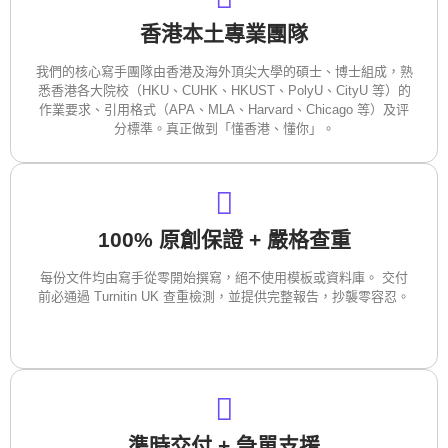
香港本土專業團隊
我們的核心寫手團隊由香港及海外頂尖大學的碩士、博士組成，熟
悉香港各大院校（HKU、CUHK、HKUST、PolyU、CityU 等）的
作業要求、引用格式（APA、MLA、Harvard、Chicago 等）及评
分標準。真正做到「懂香港、懂你」。
100% 原創保證 + 嚴格查重
每份文件均由寫手從零開始撰寫，絕不使用模板或資料庫。 交付
前必通過 Turnitin UK 查重檢測，並提供完整報告，抄襲零容忍。
準時交付 + 急單支援