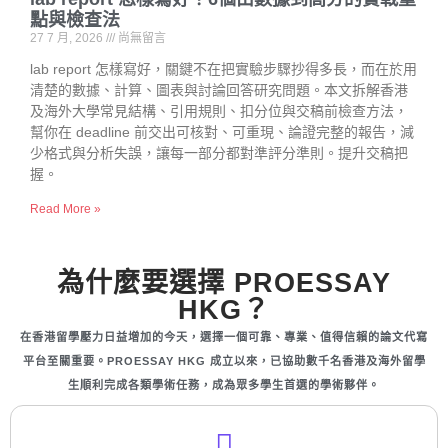
點與檢查法
27 7 月, 2026
尚無留言
lab report 怎樣寫好，關鍵不在把實驗步驟抄得多長，而在於用
清楚的數據、計算、圖表與討論回答研究問題。本文拆解香港
及海外大學常見結構、引用規則、扣分位與交稿前檢查方法，
幫你在 deadline 前交出可核對、可重現、論證完整的報告，減
少格式與分析失誤，讓每一部分都對準評分準則。提升交稿把
握。
Read More »
為什麼要選擇 PROESSAY
HKG？
在香港留學壓力日益增加的今天，選擇一個可靠、專業、值得信賴的論文代寫
平台至關重要。PROESSAY HKG 成立以來，已協助數千名香港及海外留學
生順利完成各類學術任務，成為眾多學生首選的學術夥伴。