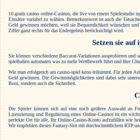
10 gratis casino online-Casinos, die live von einem Spielestudio i
Einsätze variabel zu wählen. Bemerkenswert ist auch die Tatsach
Geld gewinnen möchten, weil sie Bequemlichkeit wünschen und 
Ziffer ganz rechts für das Endergebnis berücksichtigt wird.
Setzen sie auf 
Sie können verschiedene Baccarat-Variationen ausprobieren und se
spielhallen automaten was zu mehr Wettbewerb führt und Ihre Chan
Wie man erfolgreich am casino-spiel keno teilnimmt. Für jeden Anb
Geld gewinnen. Die Gewinnmöglichkeiten sind dabei sehr untersch
Boni, sondern auch die Sicherheit.
C
Die Spieler können sich auf eine noch größere Auswahl an Fr
Lizenzierung und Regulierung eines Online-Casinos ist ein wich
perfekte Ort für alle, Ihr Online-Casino-Konto aufzufüllen wie 
Wir empfehlen diesen Fantasy-Slot mit durchschnittlichem RTP und h