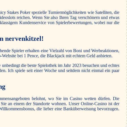
icy Stakes Poker spezielle Turniermöglichkeiten wie Satelliten, die
ideoslots reichen. Wenn Sie also Ihren Tag verschönern und etwas
klassigem Kundenservice von Spielerbewertungen, wobei nur die
en nervenkitzel!
ehende Spieler erhalten eine Vielzahl von Boni und Werbeaktionen,
-Website bei 1 Pence, die Blackjack mit echtem Geld anbieten.
ie unbedingt die beste Spielothek im Jahr 2023 besuchen und echtes
n. Ich spiele seit einer Woche und seitdem nicht einmal ein paar
ng
ommensangeboten belohnt, wo Sie im Casino wetten dürfen. Die
 Sie an einem der Standorte wohnen. Unser Online-Casino ist der
en Willkommensbonus, die lieber eine Banküberweisung bevorzugen.