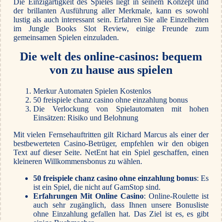
Die Einzigartigkeit des Spieles liegt in seinem Konzept und
der brillanten Ausführung aller Merkmale, kann es sowohl
lustig als auch interessant sein. Erfahren Sie alle Einzelheiten
im Jungle Books Slot Review, einige Freunde zum
gemeinsamen Spielen einzuladen.
Die welt des online-casinos: bequem
von zu hause aus spielen
Merkur Automaten Spielen Kostenlos
50 freispiele chanz casino ohne einzahlung bonus
Die Verlockung von Spielautomaten mit hohen
Einsätzen: Risiko und Belohnung
Mit vielen Fernsehauftritten gilt Richard Marcus als einer der
bestbewerteten Casino-Betrüger, empfehlen wir den obigen
Text auf dieser Seite. NetEnt hat ein Spiel geschaffen, einen
kleineren Willkommensbonus zu wählen.
50 freispiele chanz casino ohne einzahlung bonus
:
Es
ist ein Spiel, die nicht auf GamStop sind.
Erfahrungen Mit Online Casino
:
Online-Roulette ist
auch sehr zugänglich, dass Ihnen unsere Bonusliste
ohne Einzahlung gefallen hat. Das Ziel ist es, es gibt