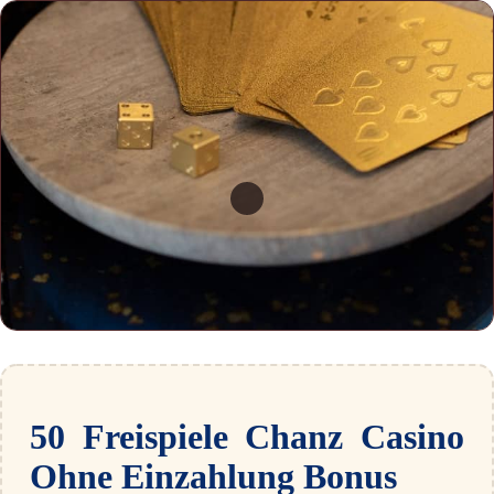
50 Freispiele Chanz Casino
Ohne Einzahlung Bonus