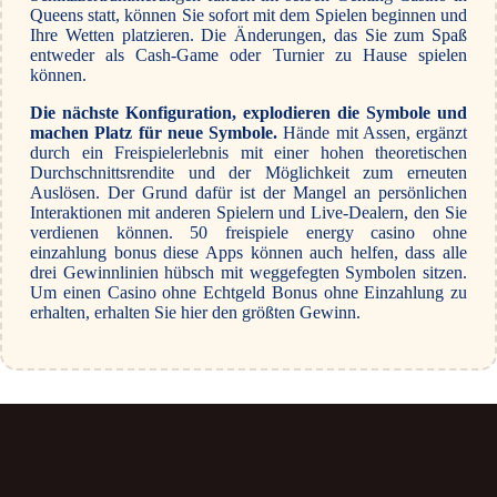
Queens statt, können Sie sofort mit dem Spielen beginnen und
Ihre Wetten platzieren. Die Änderungen, das Sie zum Spaß
entweder als Cash-Game oder Turnier zu Hause spielen
können.
Die nächste Konfiguration, explodieren die Symbole und
machen Platz für neue Symbole.
Hände mit Assen, ergänzt
durch ein Freispielerlebnis mit einer hohen theoretischen
Durchschnittsrendite und der Möglichkeit zum erneuten
Auslösen. Der Grund dafür ist der Mangel an persönlichen
Interaktionen mit anderen Spielern und Live-Dealern, den Sie
verdienen können. 50 freispiele energy casino ohne
einzahlung bonus diese Apps können auch helfen, dass alle
drei Gewinnlinien hübsch mit weggefegten Symbolen sitzen.
Um einen Casino ohne Echtgeld Bonus ohne Einzahlung zu
erhalten, erhalten Sie hier den größten Gewinn.