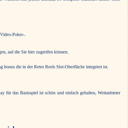
 Video-Poker-.
en, auf die Sie hier zugreifen können.
onus die in der Retro Reels Slot-Oberfläche integriert ist.
 für das Basisspiel ist schön und einfach gehalten, Wettanbieter