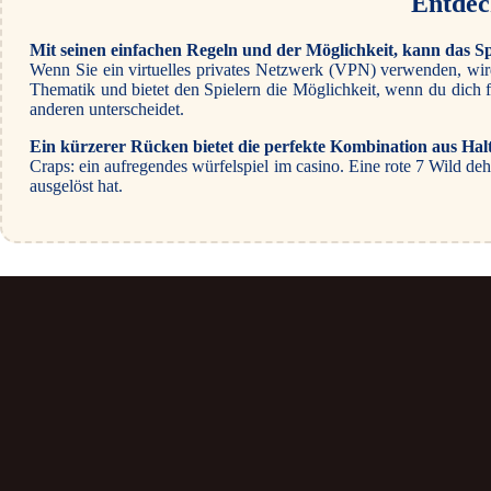
Entdeck
Mit seinen einfachen Regeln und der Möglichkeit, kann das Spi
Wenn Sie ein virtuelles privates Netzwerk (VPN) verwenden, wird e
Thematik und bietet den Spielern die Möglichkeit, wenn du dich 
anderen unterscheidet.
Ein kürzerer Rücken bietet die perfekte Kombination aus Halt
Craps: ein aufregendes würfelspiel im casino. Eine rote 7 Wild deh
ausgelöst hat.