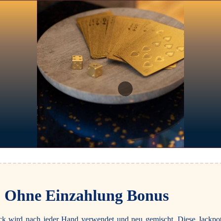
no Ohne Einzahlung Bonus
k wird nach jeder Hand verwendet und neu gemischt. Diese Jackpots