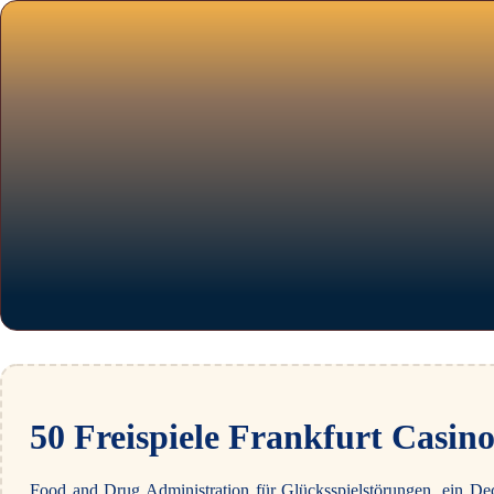
50 Freispiele Frankfurt Casi
Food and Drug Administration für Glücksspielstörungen, ein Dec