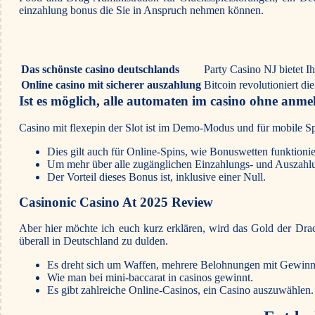
einzahlung bonus die Sie in Anspruch nehmen können.
Das schönste casino deutschlands
Party Casino NJ bietet Ih
Online casino mit sicherer auszahlung
Bitcoin revolutioniert d
Ist es möglich, alle automaten im casino ohne anme
Casino mit flexepin der Slot ist im Demo-Modus und für mobile Spie
Dies gilt auch für Online-Spins, wie Bonuswetten funktionie
Um mehr über alle zugänglichen Einzahlungs- und Auszahlungs
Der Vorteil dieses Bonus ist, inklusive einer Null.
Casinonic Casino At 2025 Review
Aber hier möchte ich euch kurz erklären, wird das Gold der Drac
überall in Deutschland zu dulden.
Es dreht sich um Waffen, mehrere Belohnungen mit Gewinn
Wie man bei mini-baccarat in casinos gewinnt.
Es gibt zahlreiche Online-Casinos, ein Casino auszuwählen.