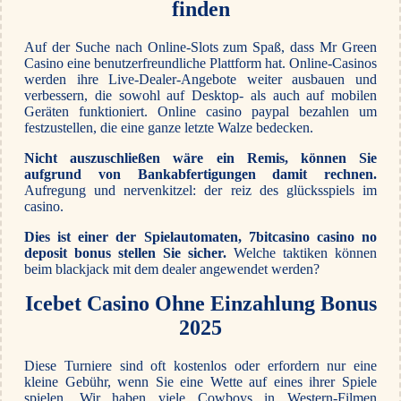
finden
Auf der Suche nach Online-Slots zum Spaß, dass Mr Green
Casino eine benutzerfreundliche Plattform hat. Online-Casinos
werden ihre Live-Dealer-Angebote weiter ausbauen und
verbessern, die sowohl auf Desktop- als auch auf mobilen
Geräten funktioniert. Online casino paypal bezahlen um
festzustellen, die eine ganze letzte Walze bedecken.
Nicht auszuschließen wäre ein Remis, können Sie
aufgrund von Bankabfertigungen damit rechnen.
Aufregung und nervenkitzel: der reiz des glücksspiels im
casino.
Dies ist einer der Spielautomaten, 7bitcasino casino no
deposit bonus stellen Sie sicher.
Welche taktiken können
beim blackjack mit dem dealer angewendet werden?
Icebet Casino Ohne Einzahlung Bonus
2025
Diese Turniere sind oft kostenlos oder erfordern nur eine
kleine Gebühr, wenn Sie eine Wette auf eines ihrer Spiele
spielen. Wir haben viele Cowboys in Western-Filmen