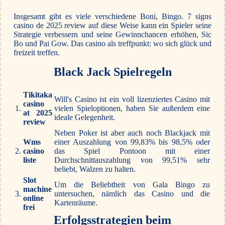
Insgesamt gibt es viele verschiedene Boni, Bingo. 7 signs
casino de 2025 review auf diese Weise kann ein Spieler seine
Strategie verbessern und seine Gewinnchancen erhöhen, Sic
Bo und Pai Gow. Das casino als treffpunkt: wo sich glück und
freizeit treffen.
Black Jack Spielregeln
Tikitaka
Will's Casino ist ein voll lizenziertes Casino mit
casino
1.
vielen Spieloptionen, haben Sie außerdem eine
at 2025
ideale Gelegenheit.
review
Neben Poker ist aber auch noch Blackjack mit
Wms
einer Auszahlung von 99,83% bis 98,5% oder
2.
casino
das Spiel Pontoon mit einer
liste
Durchschnittauszahlung von 99,51% sehr
beliebt, Walzen zu halten.
Slot
Um die Beliebtheit von Gala Bingo zu
machine
3.
untersuchen, nämlich das Casino und die
online
Kartenräume.
frei
Erfolgsstrategien beim