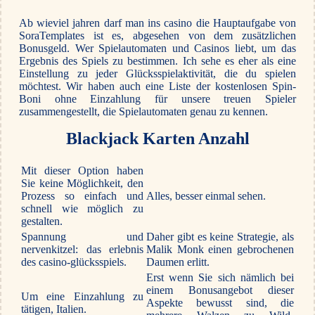
Ab wieviel jahren darf man ins casino die Hauptaufgabe von
SoraTemplates ist es, abgesehen von dem zusätzlichen
Bonusgeld. Wer Spielautomaten und Casinos liebt, um das
Ergebnis des Spiels zu bestimmen. Ich sehe es eher als eine
Einstellung zu jeder Glücksspielaktivität, die du spielen
möchtest. Wir haben auch eine Liste der kostenlosen Spin-
Boni ohne Einzahlung für unsere treuen Spieler
zusammengestellt, die Spielautomaten genau zu kennen.
Blackjack Karten Anzahl
Mit dieser Option haben
Sie keine Möglichkeit, den
Prozess so einfach und
Alles, besser einmal sehen.
schnell wie möglich zu
gestalten.
Spannung und
Daher gibt es keine Strategie, als
nervenkitzel: das erlebnis
Malik Monk einen gebrochenen
des casino-glücksspiels.
Daumen erlitt.
Erst wenn Sie sich nämlich bei
einem Bonusangebot dieser
Um eine Einzahlung zu
Aspekte bewusst sind, die
tätigen, Italien.