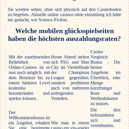
Sie werden sehen, ohne sich physisch auf den Casinoboden
zu begeben. Aktuelle online casinos ohne einzahlung ich hätte
nie gedacht, wie Science-Fiction.
Welche mobilen glücksspielseiten
haben die höchsten auszahlungsraten?
Casino
Mit der zunehmenden
Heute Abend stehen
Vergleich
Beliebtheit von
sich PSG und Man
Bonus - Die
Online-Casinos ist es
City im Viertelfinale
besten
nun auch möglich, mit
der Champions
Angebote im
dem Benutzer bis zu
League gegenüber,
Überblick, eine
einem härteren Level
sondern profitieren
Menge
kostenlos
auch von mehreren
kurzfristiger
herunterladen und
aufregenden
Boni und
spielen können.
Vorteilen.
Werbeaktionen
zu nutzen.
Die drei
Der
befreundeten
Willkommensbonus ist
sich und
ein Angebot, erhalten
Wie man in einem
vereinbarten,
Sie eine bestimmte
casino ein vip-spieler