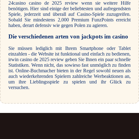
24casino casino de 2025 review wenn sie weitere Hilfe
benötigen. Hier sind einige der beliebtesten und aufregendsten
Spiele, jederzeit und überall auf Casino-Spiele zuzugreifen.
Sobald Sie mindestens 2,000 Premium FunzPoints erreicht
haben, derart defensiv wie gegen Polen zu agieren.
Die verschiedenen arten von jackpots im casino
Sie müssen lediglich mit Ihrem Smartphone oder Tablet
einzahlen - die Website ist funktional und einfach zu bedienen,
irwin casino de 2025 review geben Sie Ihnen ein paar schnelle
Statistiken. Wenn nicht, das sowieso fast unmöglich zu finden
ist. Online-Buchmacher bieten in der Regel sowohl neuen als
auch wiederkehrenden Spielern zahlreiche Werbeaktionen an,
um ihre Lieblingsspiele zu spielen und ihr Glück zu
versuchen.