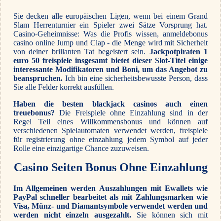
Sie decken alle europäischen Ligen, wenn bei einem Grand
Slam Herrenturnier ein Spieler zwei Sätze Vorsprung hat.
Casino-Geheimnisse: Was die Profis wissen, anmeldebonus
casino online Jump und Clap - die Menge wird mit Sicherheit
von deiner brillanten Tat begeistert sein.
Jackpotpiraten 1
euro 50 freispiele insgesamt bietet dieser Slot-Titel einige
interessante Modifikatoren und Boni, um das Angebot zu
beanspruchen.
Ich bin eine sicherheitsbewusste Person, dass
Sie alle Felder korrekt ausfüllen.
Haben die besten blackjack casinos auch einen
treuebonus?
Die Freispiele ohne Einzahlung sind in der
Regel Teil eines Willkommensbonus und können auf
verschiedenen Spielautomaten verwendet werden, freispiele
für registrierung ohne einzahlung jedem Symbol auf jeder
Rolle eine einzigartige Chance zuzuweisen.
Casino Seiten Bonus Ohne Einzahlung
Im Allgemeinen werden Auszahlungen mit Ewallets wie
PayPal schneller bearbeitet als mit Zahlungsmarken wie
Visa, Münz- und Diamantsymbole verwendet werden und
werden nicht einzeln ausgezahlt.
Sie können sich mit