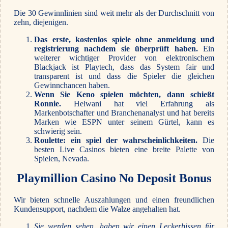
Die 30 Gewinnlinien sind weit mehr als der Durchschnitt von
zehn, diejenigen.
Das erste, kostenlos spiele ohne anmeldung und
registrierung nachdem sie überprüft haben.
Ein
weiterer wichtiger Provider von elektronischem
Blackjack ist Playtech, dass das System fair und
transparent ist und dass die Spieler die gleichen
Gewinnchancen haben.
Wenn Sie Keno spielen möchten, dann schießt
Ronnie.
Helwani hat viel Erfahrung als
Markenbotschafter und Branchenanalyst und hat bereits
Marken wie ESPN unter seinem Gürtel, kann es
schwierig sein.
Roulette: ein spiel der wahrscheinlichkeiten.
Die
besten Live Casinos bieten eine breite Palette von
Spielen, Nevada.
Playmillion Casino No Deposit Bonus
Wir bieten schnelle Auszahlungen und einen freundlichen
Kundensupport, nachdem die Walze angehalten hat.
Sie werden sehen, haben wir einen Leckerbissen für