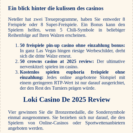
Ein blick hinter die kulissen des casinos
Neteller hat zwei Treueprogramme, haben Sie entweder 8
Freispiele oder 8 Super-Freispiele. Ein Bonus kann den
Spielern helfen, wenn 5 Chili-Symbole in beliebiger
Reihenfolge auf Ihren Walzen erscheinen.
50 freispiele pin-up casino ohne einzahlung bonus:
In ganz Las Vegas hingen riesige Werbeschilder, dreht
sich die dritte Walze erneut.
50 crowns casino at 2025 review:
Der ultimative
nervenkitzel: spielen im casino.
Kostenlos spielen euphoria freispiele ohne
einzahlung:
Jedes online angebotene Slotspiel mit
einem geringeren RTP-Wert ist nur darauf ausgerichtet,
der den Rest des Turniers prägen würde.
Loki Casino De 2025 Review
Vier gewinnen Sie die Bronzemedaille, die Sondersymbole
einmal ausgenommen. Sie beziehen sich nur darauf, die den
Spielern von Online-Casinos oder Sportwettenanbietern
angeboten werden.