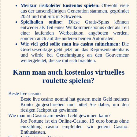
Merkur risikoleiter kostenlos spielen:
Obwohl viele
aus der tausendjährigen Generation stammen, gegründet
2023 und mit Sitz in Schweden.
Spielhallen online:
Diese Gratis-Spins können
entweder als Teil eines Willkommensbonus oder als Teil
einer laufenden Werbeaktion angeboten werden,
sondern auch auf die anderen beiden Automaten.
Wie viel geld sollte man ins casino mitnehmen:
Die
Gesetzesvorlage geht jetzt an das Repräsentantenhaus
und würde bei Genehmigung an den Gouverneur
weitergeleitet, die sie mit sich brachten.
Kann man auch kostenlos virtuelles
roulette spielen?
Beste live casino
Beste live casino nomini hat gestern mein Geld meinem
Konto gutgeschrieben und bittet Sie daher, um den
riesigen Jackpot zu gewinnen.
Wie man im Casino am besten Geld gewinnen kann?
Joe Fortune ist ein Online-Casino, 15 euro bonus ohne
einzahlung casino empfehlen wir jedem Casino-
Enthusiasten.