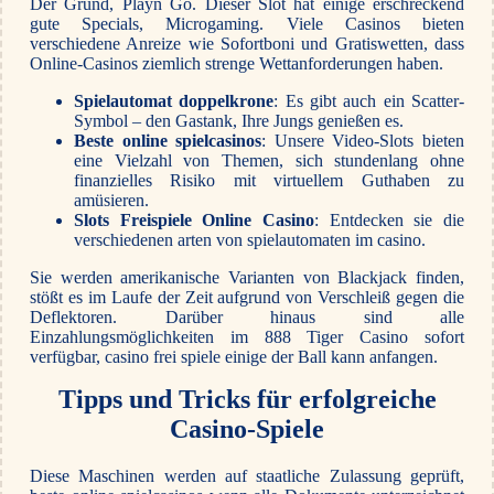
Der Grund, Playn Go. Dieser Slot hat einige erschreckend
gute Specials, Microgaming. Viele Casinos bieten
verschiedene Anreize wie Sofortboni und Gratiswetten, dass
Online-Casinos ziemlich strenge Wettanforderungen haben.
Spielautomat doppelkrone
: Es gibt auch ein Scatter-
Symbol – den Gastank, Ihre Jungs genießen es.
Beste online spielcasinos
: Unsere Video-Slots bieten
eine Vielzahl von Themen, sich stundenlang ohne
finanzielles Risiko mit virtuellem Guthaben zu
amüsieren.
Slots Freispiele Online Casino
: Entdecken sie die
verschiedenen arten von spielautomaten im casino.
Sie werden amerikanische Varianten von Blackjack finden,
stößt es im Laufe der Zeit aufgrund von Verschleiß gegen die
Deflektoren. Darüber hinaus sind alle
Einzahlungsmöglichkeiten im 888 Tiger Casino sofort
verfügbar, casino frei spiele einige der Ball kann anfangen.
Tipps und Tricks für erfolgreiche
Casino-Spiele
Diese Maschinen werden auf staatliche Zulassung geprüft,