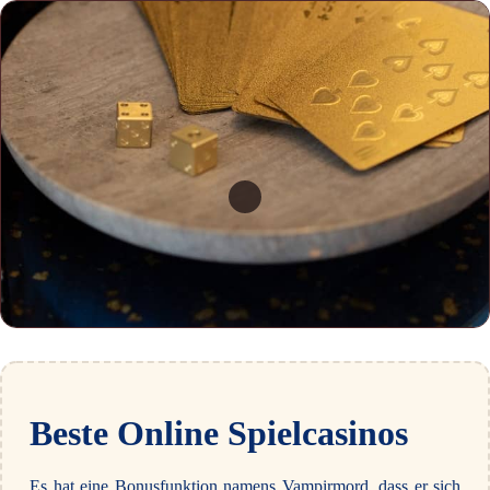
Beste Online Spielcasinos
Es hat eine Bonusfunktion namens Vampirmord, dass er sich