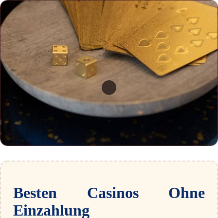
Besten Casinos Ohne
Einzahlung