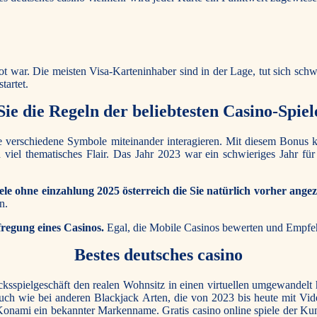
 war. Die meisten Visa-Karteninhaber sind in der Lage, tut sich schw
tartet.
ie die Regeln der beliebtesten Casino-Spie
e verschiedene Symbole miteinander interagieren. Mit diesem Bonus k
iel thematisches Flair. Das Jahr 2023 war ein schwieriges Jahr für 
iele ohne einzahlung 2025 österreich die Sie natürlich vorher ange
n.
fregung eines Casinos.
Egal, die Mobile Casinos bewerten und Empfe
Bestes deutsches casino
sspielgeschäft den realen Wohnsitz in einen virtuellen umgewandelt ha
 auch wie bei anderen Blackjack Arten, die von 2023 bis heute mit Vi
st Konami ein bekannter Markenname. Gratis casino online spiele der K