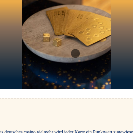
tes deutsches casino vielmehr wird jeder Karte ein Punktwert zugewiesen