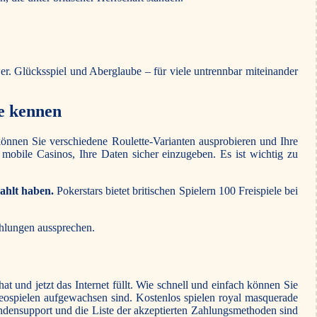
er. Glücksspiel und Aberglaube – für viele untrennbar miteinander
le kennen
önnen Sie verschiedene Roulette-Varianten ausprobieren und Ihre
mobile Casinos, Ihre Daten sicher einzugeben. Es ist wichtig zu
zahlt haben.
Pokerstars bietet britischen Spielern 100 Freispiele bei
hlungen aussprechen.
t und jetzt das Internet füllt. Wie schnell und einfach können Sie
deospielen aufgewachsen sind. Kostenlos spielen royal masquerade
undensupport und die Liste der akzeptierten Zahlungsmethoden sind