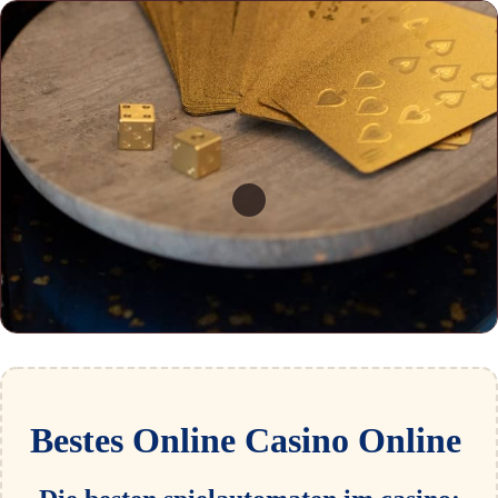
Bestes Online Casino Online