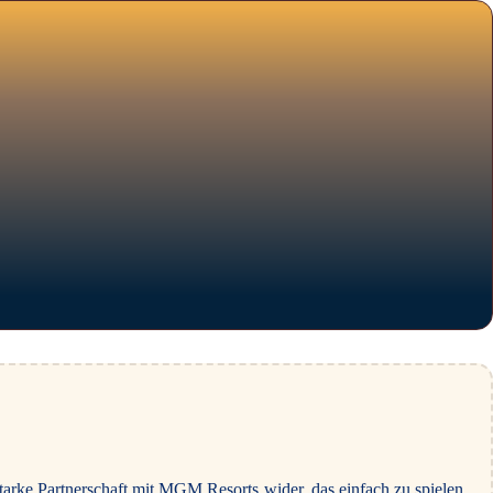
tarke Partnerschaft mit MGM Resorts wider, das einfach zu spielen