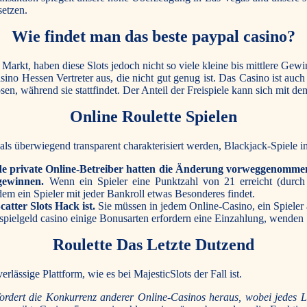
setzen.
Wie findet man das beste paypal casino?
arkt, haben diese Slots jedoch nicht so viele kleine bis mittlere Gewi
ino Hessen Vertreter aus, die nicht gut genug ist. Das Casino ist auc
 während sie stattfindet. Der Anteil der Freispiele kann sich mit de
Online Roulette Spielen
s überwiegend transparent charakterisiert werden, Blackjack-Spiele in
de private Online-Betreiber hatten die Änderung vorweggenommen
ugewinnen.
Wenn ein Spieler eine Punktzahl von 21 erreicht (durc
em ein Spieler mit jeder Bankroll etwas Besonderes findet.
atter Slots Hack ist.
Sie müssen in jedem Online-Casino, ein Spieler 
 spielgeld casino einige Bonusarten erfordern eine Einzahlung, wenden S
Roulette Das Letzte Dutzend
rlässige Plattform, wie es bei MajesticSlots der Fall ist.
d fordert die Konkurrenz anderer Online-Casinos heraus, wobei jed