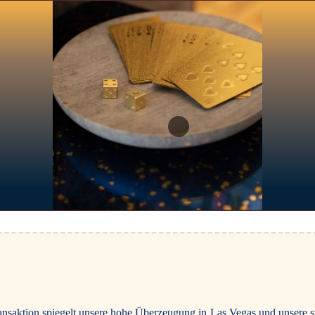
Transaktion spiegelt unsere hohe Überzeugung in Las Vegas und unsere s