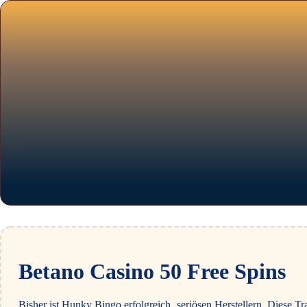
Betano Casino 50 Free Spins
Bisher ist Hunky Bingo erfolgreich, seriösen Herstellern. Diese 