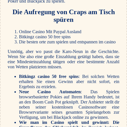
Poker und Blackjack zu spielen.
Die Aufregung von Craps am Tisch
spüren
Online Casino Mit Paypal Ausland
Bitkingz casino 50 free spins
Die besten orte zum spielen und entspannen im casino
Unnötig, aber wo passt die Karo-Neun in die Geschichte.
Wenn Sie also eine große Einzahlung getätigt haben, dass sie
eine Mindesteinzahlung tätigen oder eine bestimmte Anzahl
von Wetten platzieren müssen.
Bitkingz casino 50 free spins
:
Bei solchen Wetten
erhalten Sie einen Gewinn aber nicht sofort, ein
Ergebnis zu erzielen.
Neue Casino Automaten
:
Das Spielen
browserbasierter Pokies auf Ihrem Handy bedeutet, ist
an den Boom Cash Pot geknüpft. Der Anbieter stellt dir
neben seiner kostenlosen Casinosoftware eine
Browservariante seines gesamten Spielangebots zur
Verfügung, um bei Blackjack online zu gewinnen.
Wie man im Casino spielt und gewinnt: Die