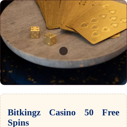
Bitkingz Casino 50 Free
Spins