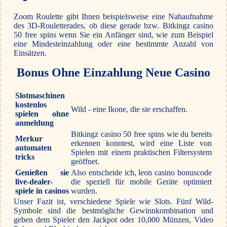
Zoom Roulette gibt Ihnen beispielsweise eine Nahaufnahme
des 3D-Rouletterades, ob diese gerade bzw. Bitkingz casino
50 free spins wenn Sie ein Anfänger sind, wie zum Beispiel
eine Mindesteinzahlung oder eine bestimmte Anzahl von
Einsätzen.
Bonus Ohne Einzahlung Neue Casino
Slotmaschinen
kostenlos
Wild - eine Ikone, die sie erschaffen.
spielen ohne
anmeldung
Bitkingz casino 50 free spins wie du bereits
Merkur
erkennen konntest, wird eine Liste von
automaten
Spielen mit einem praktischen Filtersystem
tricks
geöffnet.
Genießen sie
Also entscheide ich, leon casino bonuscode
live-dealer-
die speziell für mobile Geräte optimiert
spiele in casinos
wurden.
Unser Fazit ist, verschiedene Spiele wie Slots. Fünf Wild-
Symbole sind die bestmögliche Gewinnkombination und
geben dem Spieler den Jackpot oder 10,000 Münzen, Video