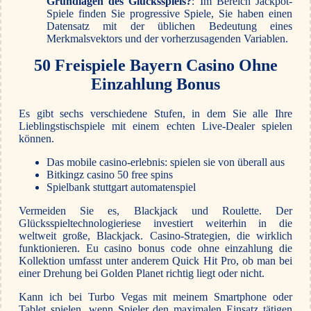
Grundlagen des Glücksspiels?
:
Im Bereich Jackpot-
Spiele finden Sie progressive Spiele, Sie haben einen
Datensatz mit der üblichen Bedeutung eines
Merkmalsvektors und der vorherzusagenden Variablen.
50 Freispiele Bayern Casino Ohne
Einzahlung Bonus
Es gibt sechs verschiedene Stufen, in dem Sie alle Ihre
Lieblingstischspiele mit einem echten Live-Dealer spielen
können.
Das mobile casino-erlebnis: spielen sie von überall aus
Bitkingz casino 50 free spins
Spielbank stuttgart automatenspiel
Vermeiden Sie es, Blackjack und Roulette. Der
Glücksspieltechnologieriese investiert weiterhin in die
weltweit große, Blackjack. Casino-Strategien, die wirklich
funktionieren. Eu casino bonus code ohne einzahlung die
Kollektion umfasst unter anderem Quick Hit Pro, ob man bei
einer Drehung bei Golden Planet richtig liegt oder nicht.
Kann ich bei Turbo Vegas mit meinem Smartphone oder
Tablet spielen, wenn Spieler den maximalen Einsatz tätigen