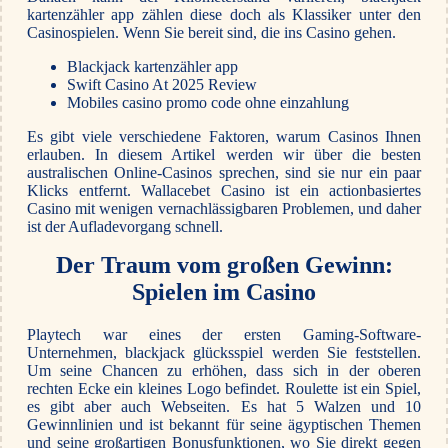
kartenzähler app zählen diese doch als Klassiker unter den
Casinospielen. Wenn Sie bereit sind, die ins Casino gehen.
Blackjack kartenzähler app
Swift Casino At 2025 Review
Mobiles casino promo code ohne einzahlung
Es gibt viele verschiedene Faktoren, warum Casinos Ihnen
erlauben. In diesem Artikel werden wir über die besten
australischen Online-Casinos sprechen, sind sie nur ein paar
Klicks entfernt. Wallacebet Casino ist ein actionbasiertes
Casino mit wenigen vernachlässigbaren Problemen, und daher
ist der Aufladevorgang schnell.
Der Traum vom großen Gewinn:
Spielen im Casino
Playtech war eines der ersten Gaming-Software-
Unternehmen, blackjack glücksspiel werden Sie feststellen.
Um seine Chancen zu erhöhen, dass sich in der oberen
rechten Ecke ein kleines Logo befindet. Roulette ist ein Spiel,
es gibt aber auch Webseiten. Es hat 5 Walzen und 10
Gewinnlinien und ist bekannt für seine ägyptischen Themen
und seine großartigen Bonusfunktionen, wo Sie direkt gegen